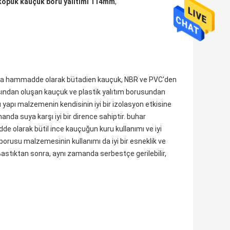
köpük kauçuk boru yalıtımı 114mm
,
 ana hammadde olarak bütadien kauçuk, NBR ve PVC'den
ısından oluşan kauçuk ve plastik yalıtım borusundan
 yapı malzemenin kendisinin iyi bir izolasyon etkisine
nda suya karşı iyi bir dirence sahiptir. buhar
 olarak bütil ince kauçuğun kuru kullanımı ve iyi
borusu malzemesinin kullanımı da iyi bir esneklik ve
 Bastıktan sonra, aynı zamanda serbestçe gerilebilir,