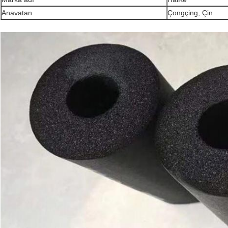
Anavatan
Çongçing, Çin