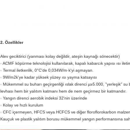
2. Özellikler
Alev geciktirici (yanması kolay değildir, ateşin kaynağı sönecektir)
· ACMF köpürme teknolojisi kullanılarak, kapalı kabarcık yapısı ısı iletimin
· Termal iletkenlik, 0°C'de 0,034W/m·k'yi aşmayan.
· 9W/m2k'ye kadar yüksek yüzey ısı yayma katsayısı
· Mükemmel su buharı geçirgenliği ıslak direnci μ≥5.000, "yerleşik" su
levhası hem bir yalıtım katmanı hem de nem geçirmez bir katmandır.
· Yangın direnci aerobik indeksi 32'nin üzerinde
· Kolay ve hızlı kurulum
· CFC içermeyen, HFCS veya HCFCS ve diğer floroflorokarbon malzemel
Kauçuk ve plastik yalıtım borusu mükemmel yangın performansına sahipt