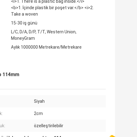
<i>1. There is a plastic bag inside.</i>
<b>1. İçinde plastik bir poşet var.</b> <i>2.
Take a woven
15-30 iş günü
L/C, D/A, D/P, T/T, Western Union,
MoneyGram
Aylık 1000000 Metrekare/Metrekare
ap 114mm
Siyah
k:
2cm
uk:
özelleştirilebilir