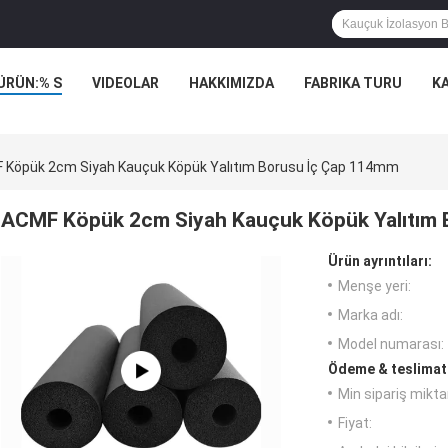
ÜRÜN:% S
VIDEOLAR
HAKKIMIZDA
FABRIKA TURU
K
 Köpük 2cm Siyah Kauçuk Köpük Yalıtım Borusu İç Çap 114mm
ACMF Köpük 2cm Siyah Kauçuk Köpük Yalıtım
Ürün ayrıntıları:
Menşe yeri:
Marka adı:
Model numarası:
Ödeme & teslimat 
Min sipariş miktar
Fiyat: