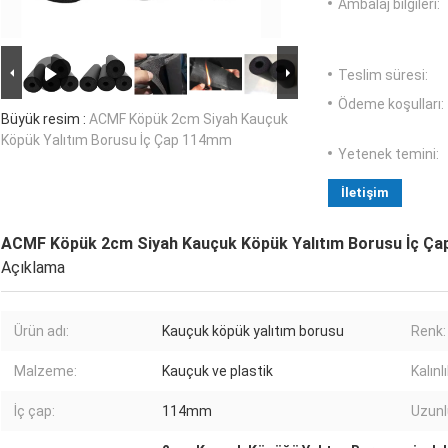
Ambalaj bilgileri:
Teslim süresi:
Ödeme koşulları:
Büyük resim :
ACMF Köpük 2cm Siyah Kauçuk
Köpük Yalıtım Borusu İç Çap 114mm
Yetenek temini:
İletişim
ACMF Köpük 2cm Siyah Kauçuk Köpük Yalıtım Borusu İç Ç
Açıklama
Ürün adı:
Kauçuk köpük yalıtım borusu
Renk:
Malzeme:
Kauçuk ve plastik
Kalınlı
İç çap:
114mm
Uzunl