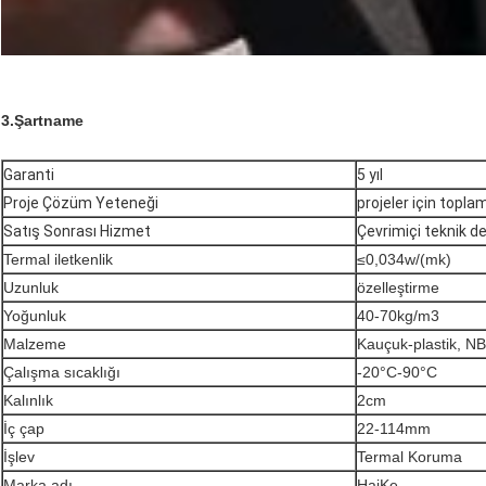
3.
Şartname
Garanti
5 yıl
Proje Çözüm Yeteneği
projeler için topla
Satış Sonrası Hizmet
Çevrimiçi teknik d
Termal iletkenlik
≤0,034w/(mk)
Uzunluk
özelleştirme
Yoğunluk
40-70kg/m3
Malzeme
Kauçuk-plastik, 
Çalışma sıcaklığı
-20°C-90°C
Kalınlık
2cm
İç çap
22-114mm
İşlev
Termal Koruma
Marka adı
HaiKe