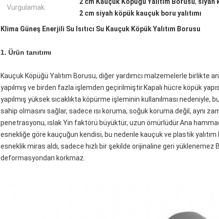
2 cm Kauçuk Köpüğü Yalıtım Borusu
,
siyah 
Vurgulamak:
2 cm siyah köpük kauçuk boru yalıtımı
Klima Güneş Enerjili Su Isıtıcı Su Kauçuk Köpük Yalıtım Borusu
1. Ürün tanıtımı
Kauçuk Köpüğü Yalıtım Borusu, diğer yardımcı malzemelerle birlikte
yapılmış ve birden fazla işlemden geçirilmiştir.Kapalı hücre köpük yap
yapılmış yüksek sıcaklıkta köpürme işleminin kullanılması nedeniyle, bu
sahip olmasını sağlar, sadece ısı koruma, soğuk koruma değil, aynı zama
penetrasyonu, ıslak Yin faktörü büyüktür, uzun ömürlüdür.Ana hammadde
esnekliğe göre kauçuğun kendisi, bu nedenle kauçuk ve plastik yalıtım 
esneklik miras aldı, sadece hızlı bir şekilde orijinaline geri yüklenemez
deformasyondan korkmaz.