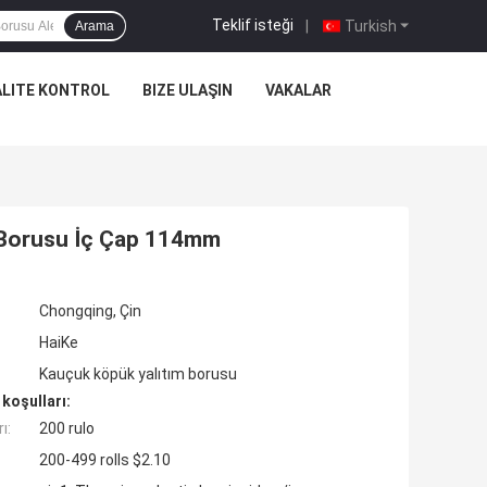
Teklif isteği
|
Turkish
Arama
ALITE KONTROL
BIZE ULAŞIN
VAKALAR
 Borusu İç Çap 114mm
Chongqing, Çin
HaiKe
Kauçuk köpük yalıtım borusu
koşulları:
ı:
200 rulo
200-499 rolls $2.10