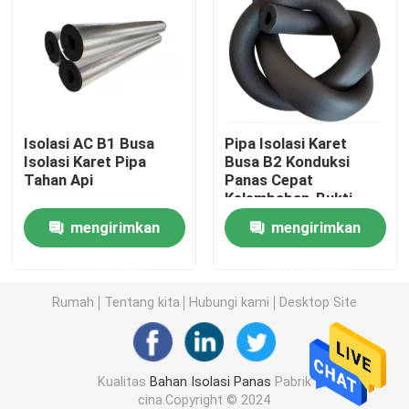
panel sandwich EPS
Papan wol batu
Isolasi AC B1 Busa
Pipa Isolasi Karet
Isolasi Karet Pipa
Busa B2 Konduksi
Papan Isolasi XPS
Tahan Api
Panas Cepat
Kelembaban-Bukti
Membran kedap air
mengirimkan
mengirimkan
permintaan
permintaan
Papan Isolasi Busa Karet
Rumah
Tentang kita
Hubungi kami
Desktop Site
Pipa insulasi busa karet
Kualitas
Bahan Isolasi Panas
Pabrik
Tabung Wol Batu
cina.Copyright © 2024