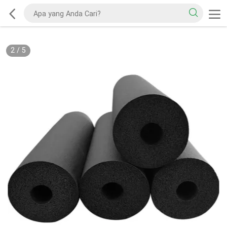
2
/
5