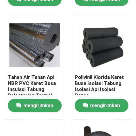
permintaan
permintaan
Produk
Video
Bahan Isolasi Panas
Wol Kaca Isolasi Panas
Tahan Air Tahan Api
Polivinil Klorida Karet
NBR PVC Karet Busa
Busa Isolasi Tabung
Insulasi Tabung
Isolasi Api Isolasi
Papan wol kaca
Pelestarian Termal
Panas
mengirimkan
mengirimkan
Panel Sandwich Wol Batu
permintaan
permintaan
Panel sandwich poliuretan