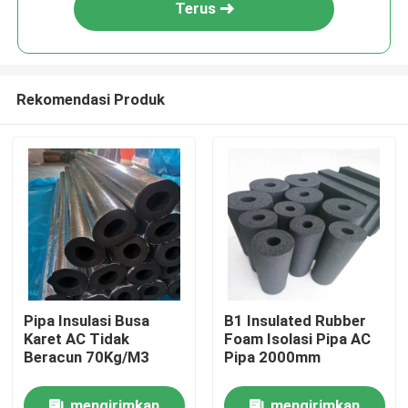
Terus
Rekomendasi Produk
Rumah
Pipa Insulasi Busa
B1 Insulated Rubber
Karet AC Tidak
Foam Isolasi Pipa AC
Tentang kita
Beracun 70Kg/M3
Pipa 2000mm
Kontak
mengirimkan
mengirimkan