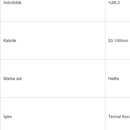
hidrofobik
%98,2
Kalınlık
20-100mm
Marka adı
HaiKe
İşlev
Termal Ko