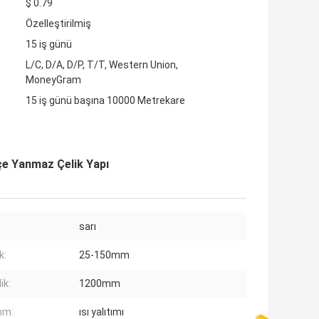
$ 0.79
Özelleştirilmiş
15 iş günü
L/C, D/A, D/P, T/T, Western Union,
MoneyGram
15 iş günü başına 10000 Metrekare
çe Yanmaz Çelik Yapı
sarı
k:
25-150mm
ik:
1200mm
nım:
ısı yalıtımı