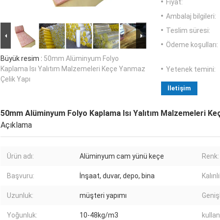
Fiyat:
Ambalaj bilgileri:
Teslim süresi:
Ödeme koşulları:
Büyük resim :
50mm Alüminyum Folyo
Kaplama Isı Yalıtım Malzemeleri Keçe Yanmaz
Yetenek temini:
Çelik Yapı
İletişim
50mm Alüminyum Folyo Kaplama Isı Yalıtım Malzemeleri Ke
Açıklama
Ürün adı:
Alüminyum cam yünü keçe
Renk:
Başvuru:
İnşaat, duvar, depo, bina
Kalınlı
Uzunluk:
müşteri yapımı
Genişl
Yoğunluk:
10-48kg/m3
kulla