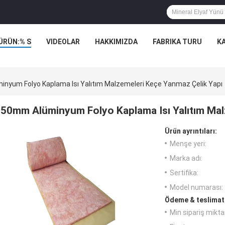
ÜRÜN:% S
VIDEOLAR
HAKKIMIZDA
FABRIKA TURU
K
nyum Folyo Kaplama Isı Yalıtım Malzemeleri Keçe Yanmaz Çelik Yapı
50mm Alüminyum Folyo Kaplama Isı Yalıtım Mal
Ürün ayrıntıları:
Menşe yeri:
Marka adı:
Sertifika:
Model numarası:
Ödeme & teslimat 
Min sipariş miktar