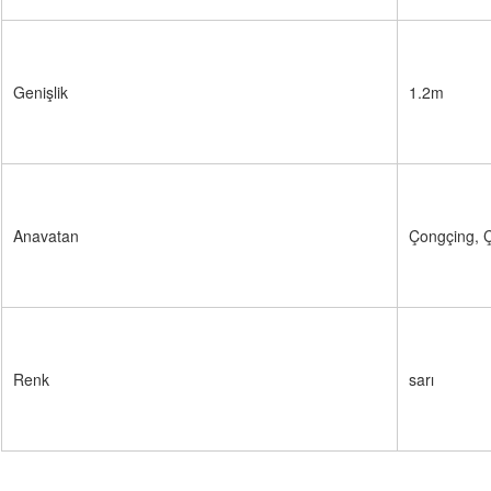
Genişlik
1.2m
Anavatan
Çongçing, 
Renk
sarı