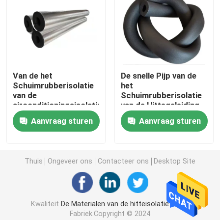
EPS-sandwichpaneel
De raad van de rotswol
Van de het
De snelle Pijp van de
Schuimrubberisolatie
het
XPS-Isolatieraad
van de
Schuimrubberisolatie
airconditioningsisolatie
van de Hittegeleiding
B1 de Pijpvlam -
Vochtbestendige B2
Waterdichtingsmembraan
Aanvraag sturen
Aanvraag sturen
vertrager
De rubberraad van de Schuimisolatie
Thuis
Ongeveer ons
Contacteer ons
Desktop Site
De rubberpijp van de schuimisolatie
Kwaliteit
De Materialen van de hitteisolatie
China
De Buis van de rotswol
Fabriek.Copyright © 2024