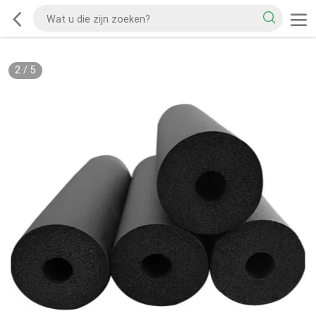
2
/
5