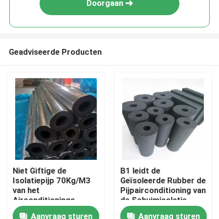
Doorgaan
Geadviseerde Producten
Thuis
Niet Giftige de
B1 leidt de
Isolatiepijp 70Kg/M3
Geïsoleerde Rubber de
Over ons
van het
Pijpairconditioning van
Airconditionings
de Schuimisolatie
Rubberschuim
2000mm door buizen
Aanvraag sturen
Aanvraag sturen
Contacten