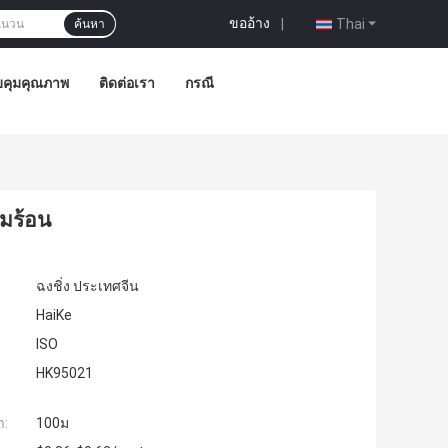
ขออ้าง
|
Thai
ค้นหา
คุมคุณภาพ
ติดต่อเรา
กรณี
มร้อน
ฉงชิ่ง ประเทศจีน
HaiKe
ISO
HK95021
ำ:
100ม