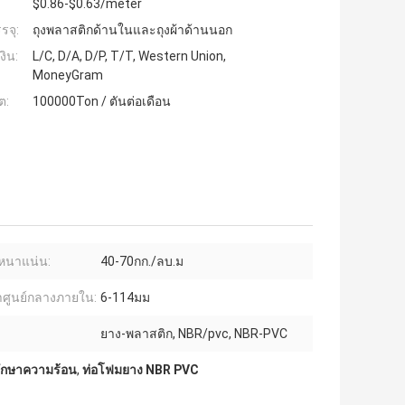
$0.86-$0.63/meter
รจุ:
ถุงพลาสติกด้านในและถุงผ้าด้านนอก
งิน:
L/C, D/A, D/P, T/T, Western Union,
MoneyGram
ต:
100000Ton / ตันต่อเดือน
หนาแน่น:
40-70กก./ลบ.ม
่าศูนย์กลางภายใน:
6-114มม
ยาง-พลาสติก, NBR/pvc, NBR-PVC
ักษาความร้อน
,
ท่อโฟมยาง NBR PVC