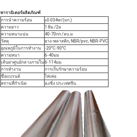
พารามิเตอร์ผลิตภัณฑ์
การนำความร้อน
≤0.034w/(มก.)
ความยาว
1.8ม./2ม
ความหนาแน่น
40-70กก./ลบ.ม
วัสดุ
ยาง-พลาสติก, NBR/pvc, NBR-PVC
อุณหภูมิในการทำงาน
-20°C-90°C
ความหนา
6-40มม
เส้นผ่าศูนย์กลางภายใน
6-114มม
การทำงาน
การเก็บรักษาความร้อน
ชื่อแบรนด์
ไห่เค่อ
สถานที่กำเนิด
ฉงชิ่ง ประเทศจีน