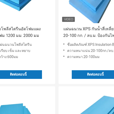
โพลีสไตรีนอัดโฟมแผง
แผ่นฉนวน XPS กันน้ำสี่เหลี่ย
ม 1200 มม. 2000 มม
20-100 กก. / ลบ.ม. ป้องกันไ
ภายนอก
:แผ่นฉนวนโพลีสไตรีน
ชื่อผลิตภัณฑ์:XPS Insulation Board ป้องกัน
ว:เรียบ เข็ม และหยาบ
ความหนาแน่น:20-100กก./ลบ
ว้าง:600มม
ความหนา:20-100มม
ติดต่อตอนนี้
ติดต่อตอนนี้