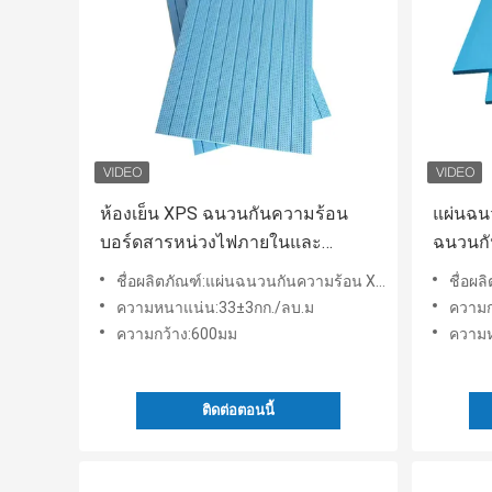
ห้องเย็น XPS ฉนวนกันความร้อน
แผ่นฉนว
บอร์ดสารหน่วงไฟภายในและ
ฉนวนกั
ภายนอกผนังฉนวน
ชื่อผลิตภัณฑ์:แผ่นฉนวนกันความร้อน XPS สารหน่วงไฟ
ชื่อผล
ความหนาแน่น:33±3กก./ลบ.ม
ความก
ความกว้าง:600มม
ความห
ติดต่อตอนนี้