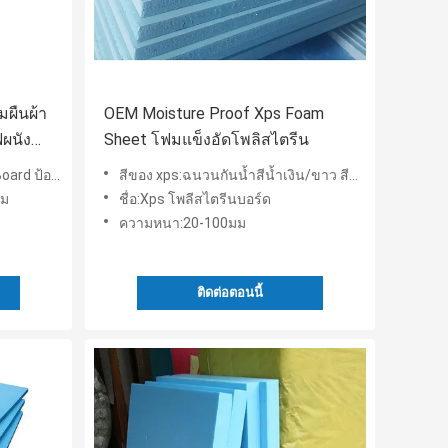
มผืนผ้า
OEM Moisture Proof Xps Foam
ฟผนัง
Sheet โฟมแข็งอัดโพลิสไตรีน
ไฟผนังภายนอก
สีของ xps:ฉนวนกันน้ำสีน้ำเงิน/ขาว สีขาว
.ม
ชื่อ:Xps โพลีสไตรีนบอร์ด
ความหนา:20-100มม
ติดต่อตอนนี้