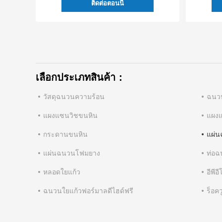
ติดต่อตอนนี้
เลือกประเภทสินค้า：
วัสดุฉนวนความร้อน
ฉนวน
แผงแซนวิชขนหิน
แผงแ
กระดานขนหิน
แผ่น
แผ่นฉนวนโฟมยาง
ท่อ
หลอดใยแก้ว
อีพี
ฉนวนใยแก้วฟอร์มาลดีไฮด์ฟรี
ร็อค