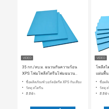
35 กก./ลบ.ม. ฉนวนกันความร้อน
โพลีสไ
XPS โฟมโพลีสไตรีนโฟมฉนวน
แผ่นพื้
บอร์ดอัดรีด
บอร์ด
ชื่อผลิตภัณฑ์:บอร์ดอัดรีด XPS กันเสียง
ชื่อผล
วัสดุ:สไตรีน
วัสดุ:
สี:สีฟ้า
สี:สีฟ้า