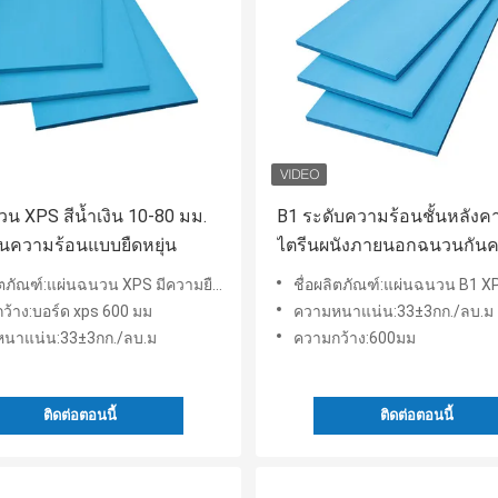
น XPS สีน้ำเงิน 10-80 มม.
B1 ระดับความร้อนชั้นหลังค
นความร้อนแบบยืดหยุ่น
ไตรีนผนังภายนอกฉนวนกัน
ร้อน
ิตภัณฑ์:แผ่นฉนวน XPS มีความยืดหยุ่น
ชื่อผลิตภัณฑ์:แผ่นฉนวน B1 X
ว้าง:บอร์ด xps 600 มม
ความหนาแน่น:33±3กก./ลบ.ม
นาแน่น:33±3กก./ลบ.ม
ความกว้าง:600มม
ติดต่อตอนนี้
ติดต่อตอนนี้