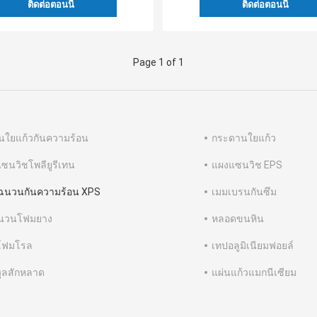
ติดต่อตอนนี้
ติดต่อตอนนี้
Page 1 of 1
ใยแก้วกันความร้อน
กระดานใยแก้ว
ซนวิชโพลียูรีเทน
แผงแซนวิช EPS
ฉนวนกันความร้อน XPS
เมมเบรนกันซึม
ฉนวนโฟมยาง
หลอดขนหิน
อีโฟมโรล
เทปอลูมิเนียมฟอยล์
วูลสักหลาด
แผ่นแก้วแมกนีเซียม