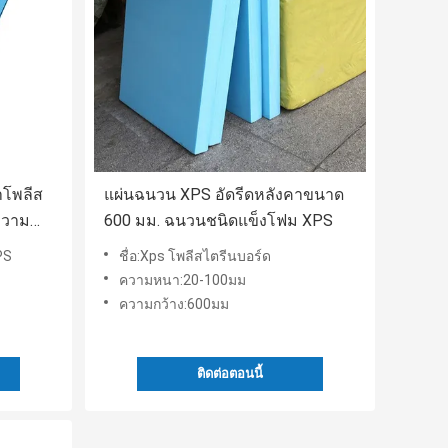
าโพลีส
แผ่นฉนวน XPS อัดรีดหลังคาขนาด
ความ
600 มม. ฉนวนชนิดแข็งโฟม XPS
PS
ชื่อ:Xps โพลีสไตรีนบอร์ด
ความหนา:20-100มม
ความกว้าง:600มม
ติดต่อตอนนี้