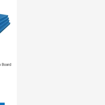
n Board
ม