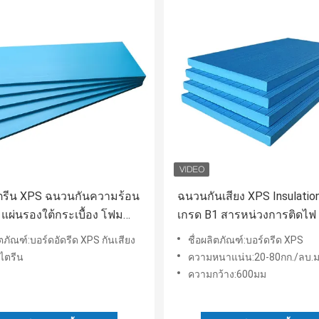
ตรีน XPS ฉนวนกันความร้อน
ฉนวนกันเสียง XPS Insulatio
น แผ่นรองใต้กระเบื้อง โฟม
เกรด B1 สารหน่วงการติดไฟ
ิตภัณฑ์:บอร์ดอัดรีด XPS กันเสียง
ชื่อผลิตภัณฑ์:บอร์ดรีด XPS
สไตรีน
ความหนาแน่น:20-80กก./ลบ.
ความกว้าง:600มม