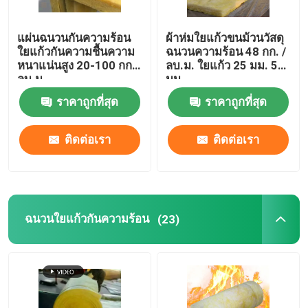
หลอดใยแก้ว
แผ่นฉนวนกันความร้อน
ผ้าห่มใยแก้วขนม้วนวัสดุ
ใยแก้วกันความชื้นความ
ฉนวนความร้อน 48 กก. /
หนาแน่นสูง 20-100 กก./
ลบ.ม. ใยแก้ว 25 มม. 50
อีพีอีโฟมโรล
ลบ.ม
มม.
ราคาถูกที่สุด
ราคาถูกที่สุด
เทปอลูมิเนียมฟอยล์
ติดต่อเรา
ติดต่อเรา
ฉนวนใยแก้วฟอร์มาลดีไฮด์ฟรี
ร็อควูลสักหลาด
ฉนวนใยแก้วกันความร้อน
(23)
แผ่นแก้วแมกนีเซียม