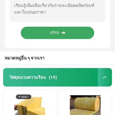
โพลีสไตรีน XPS ฉนวนกันความร้อน แผ่นพื้น แผ่นรองใต้กระเบื้อง โฟมบอร์ด
แผงแซนวิช EPS
35 กก./ลบ.ม. ฉนวนกันความร้อน XPS โฟมโพลีสไตรีนโฟมฉนวนบอร์ดอัดรีด
50 กก./ลบ.ม. หินบะซอลต์ ร็อควูล ฉนวนใยแร่อะคูสติก ฉนวนกันเสียง
กระดานขนหิน
ฉนวนกันร้อนกันไฟราคาถูก Rock Wool Sandwich Panel Board ผิวโลหะ 0.5mm
OEM Moisture Proof Xps Foam Sheet โฟมแข็งอัดโพลิสไตรีน
แผ่นฉนวนกันความร้อน XPS
หมวดหมู่อื่น ๆ จากเรา
เมมเบรนกันซึม
วัสดุฉนวนความร้อน
(19)
แผ่นฉนวนโฟมยาง
ท่อฉนวนโฟมยาง
หลอดขนหิน