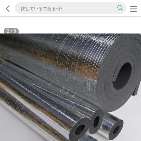
2
/
8