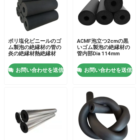
製品
ビデオ
ポリ塩化ビニールのゴ
ACMF泡立つ2cmの黒
ム製泡の絶縁材の管の
いゴム製泡の絶縁材の
炎の絶縁材熱絶縁材
管内部Dia 114mm
熱絶縁材
お問い合わせを送信
お問い合わせを送信
熱絶縁材のグラス ウール
グラスウールボード
ロックウールサンドイッチパネル
ポリウレタンサンドイッチパネル