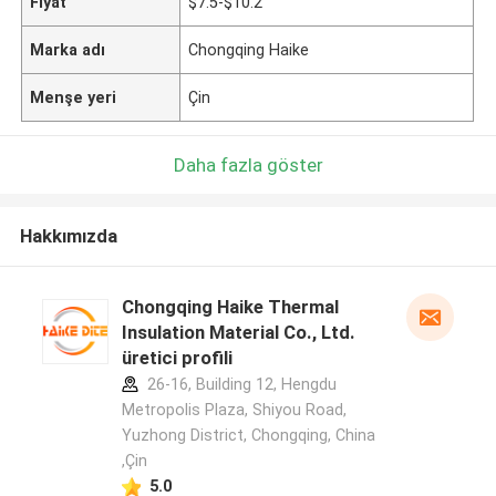
Fiyat
$7.5-$10.2
Marka adı
Chongqing Haike
Menşe yeri
Çin
Daha fazla göster
Hakkımızda
Chongqing Haike Thermal
Insulation Material Co., Ltd.
üretici profili
26-16, Building 12, Hengdu
Metropolis Plaza, Shiyou Road,
Yuzhong District, Chongqing, China
,Çin
5.0