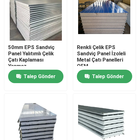
Ürünler
videolar
50mm EPS Sandviç
Renkli Çelik EPS
Panel Yalıtımlı Çelik
Sandviç Panel İzoleli
Isı Yalıtım Malzemeleri
Çatı Kaplaması
Metal Çatı Panelleri
Yanmaz
OEM
Talep Gönder
Talep Gönder
Isı Yalıtım Cam Yünü
Cam yünü levha
Taş Yünü Sandviç Panel
Poliüretan Sandviç panel