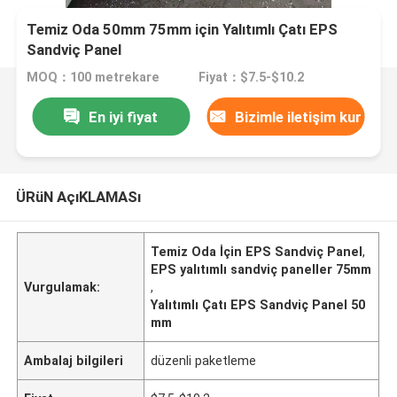
Temiz Oda 50mm 75mm için Yalıtımlı Çatı EPS
Sandviç Panel
MOQ：100 metrekare
Fiyat：$7.5-$10.2
En iyi fiyat
Bizimle iletişim kur
ÜRüN AçıKLAMASı
Temiz Oda İçin EPS Sandviç Panel
,
EPS yalıtımlı sandviç paneller 75mm
Vurgulamak:
,
Yalıtımlı Çatı EPS Sandviç Panel 50
mm
Ambalaj bilgileri
düzenli paketleme