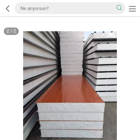
2
/
2