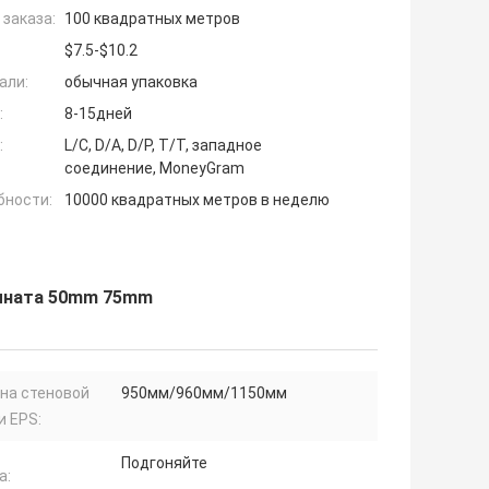
заказа:
100 квадратных метров
$7.5-$10.2
али:
обычная упаковка
:
8-15дней
:
L/C, D/A, D/P, T/T, западное
соединение, MoneyGram
бности:
10000 квадратных метров в неделю
омната 50mm 75mm
на стеновой
950мм/960мм/1150мм
и EPS:
Подгоняйте
а: