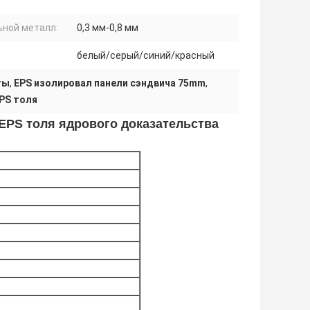
ьной металл:
0,3 мм-0,8 мм
белый/серый/синий/красный
ты
,
EPS изолировал панели сэндвича 75mm
,
PS толя
EPS толя ядрового доказательства