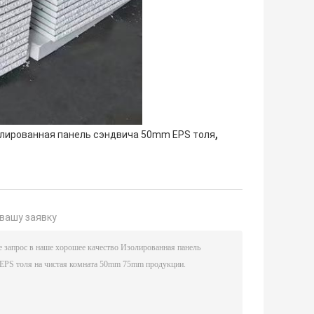
,
лированная панель сэндвича 50mm EPS толя
вашу заявку