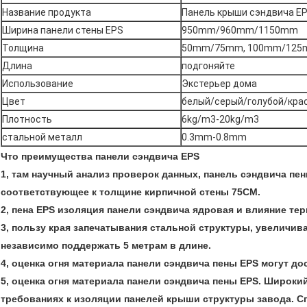
Название продукта
Панель крыши сэндвича EP
Ширина панели стены EPS
950mm/960mm/1150mm
Толщина
50mm/75mm, 100mm/12
Длина
подгоняйте
Использование
Экстерьер дома
Цвет
белый/серый/голубой/кра
Плотность
6kg/m3-20kg/m3
стальной металл
0.3mm-0.8mm
Что преимущества панели сэндвича EPS
1, там научный анализ проверок данных, панель сэндвича п
соответствующее к толщине кирпичной стены 75CM.
2, пена EPS изоляция панели сэндвича ядровая и влияние т
3, пользу края запечатывания стальной структуры, увеличив
независимо поддержать 5 метрам в длине.
4, оценка огня материала панели сэндвича пены EPS могут дос
5, оценка огня материала панели сэндвича пены EPS. Широки
требованиях к изоляции панелей крыши структуры завода.