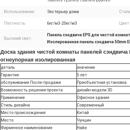
100mm/125mm/150mm/200mm
Использование:
Экстерьер дома
Стал
Плотность:
6кг/м3-20кг/м3
Цвет:
Панель сэндвича EPS для чистой комна
Высокий свет:
Изолированная панель сэндвича 50mm E
Доска здания чистой комнаты панелей сэндвича 
огнеупорная изолированная
деталь
значение
Гарантия
5 лет
обслуживание После-продажи
Приобъектная установка
Возможность решения проекта
дизайн модели 3D
Применение
Офисное здание
Стиль дизайна
Современный
Место происхождения
Китай
Место
Чунцин
Фирменное наименование
Haike