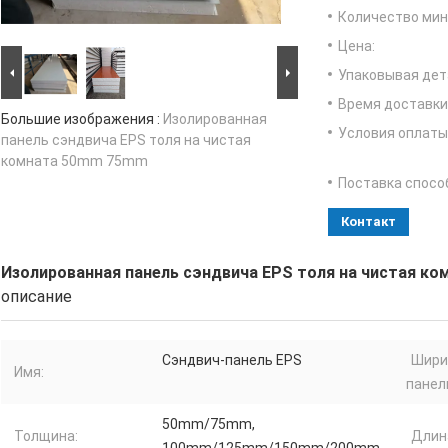
Количество мин 
Цена:
Упаковывая дет
Время доставки
Большие изображения :
Изолированная
Условия оплаты
панель сэндвича EPS толя на чистая
комната 50mm 75mm
Поставка спосо
Контакт
Изолированная панель сэндвича EPS толя на чистая к
описание
Сэндвич-панель EPS
Шири
Имя:
панел
50mm/75mm,
Толщина:
Длин