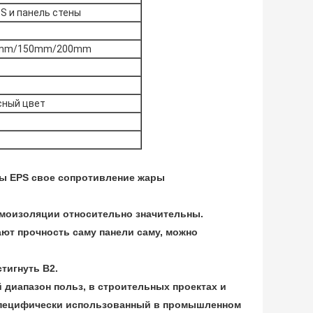
S и панель стены
5mm/150mm/200mm
сный цвет
ены EPS свое сопротивление жары
ермоизоляции относительно значительны.
ают прочность саму панели саму, можно
тигнуть B2.
й диапазон польз, в строительных проектах и
 Специфически использованный в промышленном