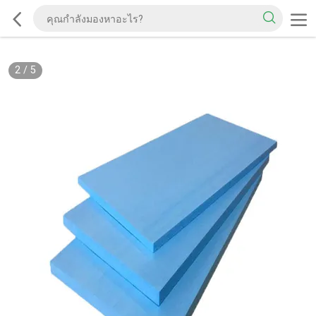
2
/
5