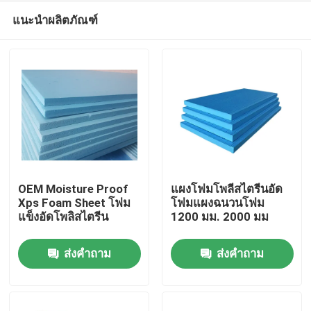
แนะนำผลิตภัณฑ์
OEM Moisture Proof
แผงโฟมโพลีสไตรีนอัด
Xps Foam Sheet โฟม
โฟมแผงฉนวนโฟม
แข็งอัดโพลิสไตรีน
1200 มม. 2000 มม
บ้าน
ส่งคำถาม
ส่งคำถาม
เกี่ยวกับเรา
รายชื่อผู้ติดต่อ