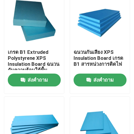
ผลิตภัณฑ์
วิดีโอ
เกรด B1 Extruded
ฉนวนกันเสียง XPS
วัสดุฉนวนความร้อน
Polystyrene XPS
Insulation Board เกรด
Insulation Board ฉนวน
B1 สารหน่วงการติดไฟ
กันความร้อนใต้พื้น
ฉนวนใยแก้วกันความร้อน
ส่งคำถาม
ส่งคำถาม
กระดานใยแก้ว
แผงแซนวิชขนหิน
แผงแซนวิชโพลียูรีเทน