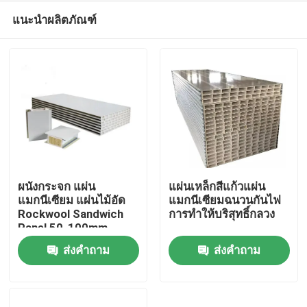
แนะนำผลิตภัณฑ์
ผนังกระจก แผ่น
แผ่นเหล็กสีแก้วแผ่น
แมกนีเซียม แผ่นไม้อัด
แมกนีเซียมฉนวนกันไฟ
Rockwool Sandwich
การทำให้บริสุทธิ์กลวง
บ้าน
Panel 50-100mm
ส่งคำถาม
ส่งคำถาม
เกี่ยวกับเรา
รายชื่อผู้ติดต่อ