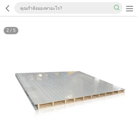
2
/
5