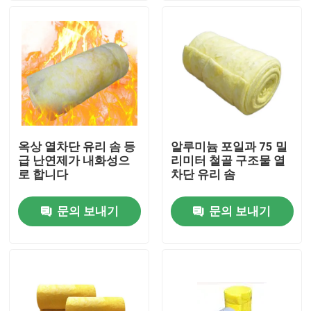
제품 소개
화면
열차단 소재
옥상 열차단 유리 솜 등
알루미늄 포일과 75 밀
급 난연제가 내화성으
리미터 철골 구조물 열
열차단 유리 솜
로 합니다
차단 유리 솜
문의 보내기
문의 보내기
유리솜 보드
암면 샌드위치 패널
폴리우레탄 샌드위치 패널