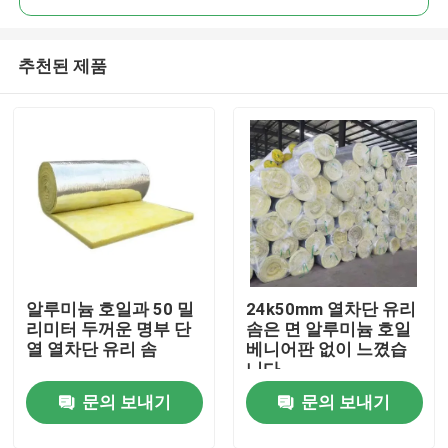
추천된 제품
알루미늄 호일과 50 밀
24k50mm 열차단 유리
홈
리미터 두꺼운 명부 단
솜은 면 알루미늄 호일
열 열차단 유리 솜
베니어판 없이 느꼈습
니다
회사 소개
문의 보내기
문의 보내기
접촉