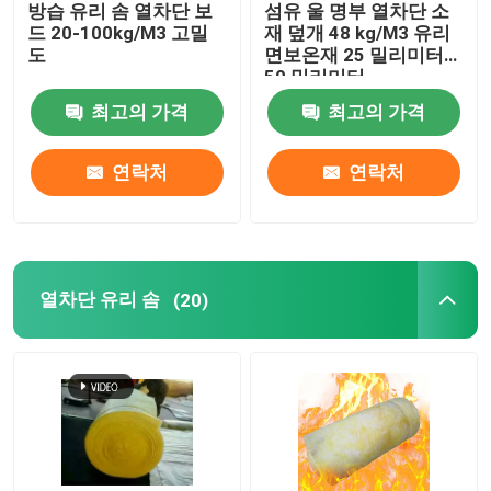
방습 유리 솜 열차단 보
섬유 울 명부 열차단 소
드 20-100kg/M3 고밀
재 덮개 48 kg/M3 유리
유리 솜 튜브
도
면보온재 25 밀리미터
50 밀리미터
최고의 가격
최고의 가격
EPE 거품 명부
연락처
연락처
알루미늄 호일 테이프
포름알데히드 무료 섬유 유리 절연
열차단 유리 솜
(20)
암면 펠트
글라스 마그네슘 이사회