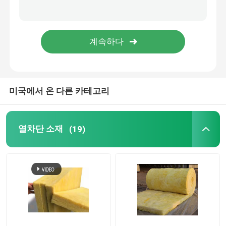
EPS 샌드위치 패널
락울 보드
XPS 절연 보드
미국에서 온 다른 카테고리
방수막
열차단 소재
(19)
고무 폼 절연 보드
고무 폼 절연 파이프
암면 튜브