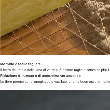
Morbido e facile tagliare
Lasciate un messaggio
Il feltro del rotolo della lana di vetro può essere tagliato senza colpire 
Ti richiameremo presto!
Riduzione di rumore e di assorbimento acustico
Le fibre porose sono lanuginose e vacillate, che ha buon assorbimento 