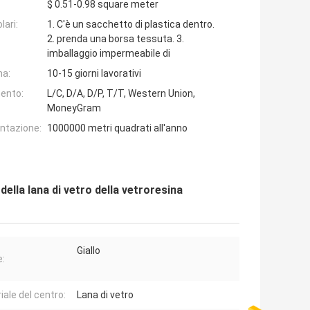
$ 0.51-0.98 square meter
lari:
1. C'è un sacchetto di plastica dentro.
2. prenda una borsa tessuta. 3.
imballaggio impermeabile di
na:
10-15 giorni lavorativi
ento:
L/C, D/A, D/P, T/T, Western Union,
MoneyGram
entazione:
1000000 metri quadrati all'anno
ella lana di vetro della vetroresina
Giallo
e:
iale del centro:
Lana di vetro