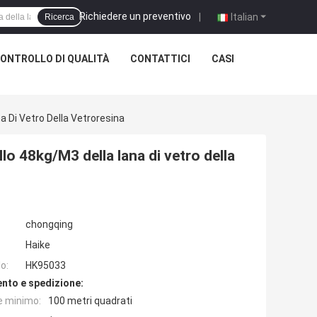
Richiedere un preventivo
|
Italian
Ricerca
ONTROLLO DI QUALITÀ
CONTATTICI
CASI
a Di Vetro Della Vetroresina
lo 48kg/M3 della lana di vetro della
chongqing
Haike
o:
HK95033
nto e spedizione:
e minimo:
100 metri quadrati