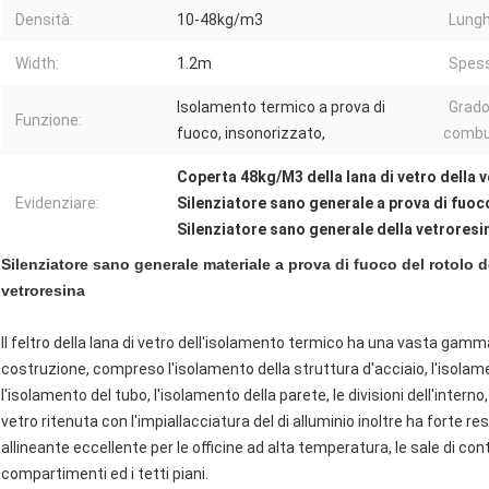
Densità:
10-48kg/m3
Lungh
Width:
1.2m
Spess
Isolamento termico a prova di
Grado
Funzione:
fuoco, insonorizzato,
combus
Coperta 48kg/M3 della lana di vetro della 
Evidenziare:
Silenziatore sano generale a prova di fuoc
Silenziatore sano generale della vetroresi
Silenziatore sano generale materiale a prova di fuoco del rotolo de
vetroresina
Il feltro della lana di vetro dell'isolamento termico ha una vasta gamma d
costruzione, compreso l'isolamento della struttura d'acciaio, l'isolame
l'isolamento del tubo, l'isolamento della parete, le divisioni dell'interno,
vetro ritenuta con l'impiallacciatura del di alluminio inoltre ha forte r
allineante eccellente per le officine ad alta temperatura, le sale di contr
compartimenti ed i tetti piani.