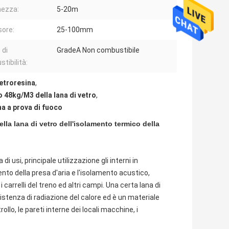
ezza:
5-20m
ore:
25-100mm
 di
GradeA Non combustibile
tibilità:
vetroresina
,
o 48kg/M3 della lana di vetro
,
na a prova di fuoco
lla lana di vetro dell'isolamento termico della
i usi, principale utilizzazione gli interni in
nto della presa d'aria e l'isolamento acustico,
 i carrelli del treno ed altri campi. Una certa lana di
esistenza di radiazione del calore ed è un materiale
ollo, le pareti interne dei locali macchine, i