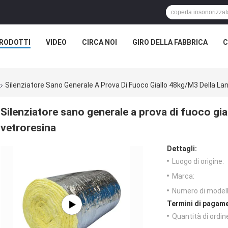
RODOTTI
VIDEO
CIRCA NOI
GIRO DELLA FABBRICA
C
Silenziatore Sano Generale A Prova Di Fuoco Giallo 48kg/M3 Della Lan
Silenziatore sano generale a prova di fuoco gial
vetroresina
Dettagli:
Luogo di origine:
Marca:
Numero di modell
Termini di pagame
Quantità di ordin