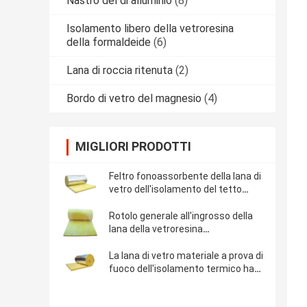
Nastro del di alluminio
(8)
Isolamento libero della vetroresina
della formaldeide
(6)
Lana di roccia ritenuta
(2)
Bordo di vetro del magnesio
(4)
MIGLIORI PRODOTTI
Feltro fonoassorbente della lana di
vetro dell'isolamento del tetto
dell'isolamento termico della serra
Rotolo generale all'ingrosso della
lana della vetroresina
dell'isolamento termico del rotolo
dell'isolamento della vetroresina
La lana di vetro materiale a prova di
della fabbrica
fuoco dell'isolamento termico ha
ritenuto insonorizzato
termoresistente