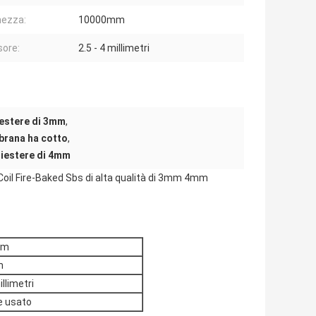
ezza:
10000mm
ore:
2.5 - 4 millimetri
iestere di 3mm
,
brana ha cotto
,
liestere di 4mm
oil Fire-Baked Sbs di alta qualità di 3mm 4mm
mm
m
illimetri
e usato