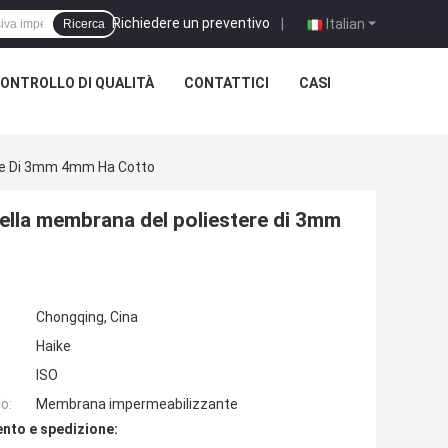
Richiedere un preventivo
|
Italian
Ricerca
ONTROLLO DI QUALITÀ
CONTATTICI
CASI
ere Di 3mm 4mm Ha Cotto
della membrana del poliestere di 3mm
Chongqing, Cina
Haike
ISO
o:
Membrana impermeabilizzante
nto e spedizione: