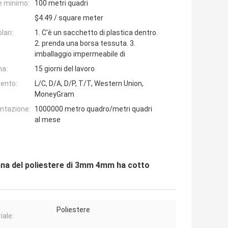
e minimo:
100 metri quadri
$4.49 / square meter
lari:
1. C'è un sacchetto di plastica dentro.
2. prenda una borsa tessuta. 3.
imballaggio impermeabile di
na:
15 giorni del lavoro
ento:
L/C, D/A, D/P, T/T, Western Union,
MoneyGram
entazione:
1000000 metro quadro/metri quadri
al mese
ana del poliestere di 3mm 4mm ha cotto
Poliestere
iale: