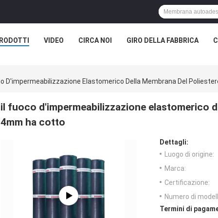
RODOTTI
VIDEO
CIRCA NOI
GIRO DELLA FABBRICA
C
oco D'impermeabilizzazione Elastomerico Della Membrana Del Poliest
il fuoco d'impermeabilizzazione elastomerico 
4mm ha cotto
Dettagli:
Luogo di origine:
Marca:
Certificazione:
Numero di modell
Termini di pagame