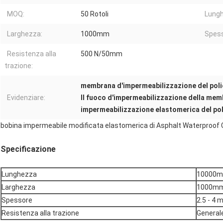
MOQ:
50 Rotoli
Lungh
Larghezza:
1000mm
Spess
Resistenza alla
500 N/50mm
trazione:
membrana d'impermeabilizzazione del pol
Evidenziare:
Il fuoco d'impermeabilizzazione della mem
impermeabilizzazione elastomerica del po
bobina impermeabile modificata elastomerica di Asphalt Waterproof C
Specificazione
Lunghezza
10000
Larghezza
1000m
Spessore
2.5 - 4 m
Resistenza alla trazione
General