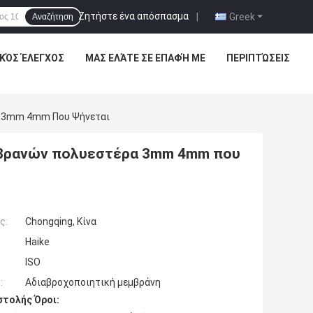
Ζητήστε ένα απόσπασμα
|
Greek
Αναζήτηση
ΙΚΌΣ ΈΛΕΓΧΟΣ
ΜΑΣ ΕΛΆΤΕ ΣΕ ΕΠΑΦΉ ΜΕ
ΠΕΡΙΠΤΏΣΕΙΣ
α 3mm 4mm Που Ψήνεται
εμβρανών πολυεστέρα 3mm 4mm που
ς:
Chongqing, Κίνα
Haike
ISO
:
Αδιαβροχοποιητική μεμβράνη
τολής Όροι: