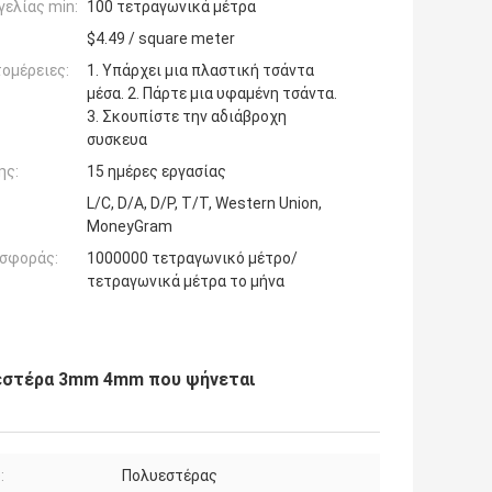
ελίας min:
100 τετραγωνικά μέτρα
$4.49 / square meter
ομέρειες:
1. Υπάρχει μια πλαστική τσάντα
μέσα. 2. Πάρτε μια υφαμένη τσάντα.
3. Σκουπίστε την αδιάβροχη
συσκευα
ης:
15 ημέρες εργασίας
L/C, D/A, D/P, T/T, Western Union,
MoneyGram
σφοράς:
1000000 τετραγωνικό μέτρο/
τετραγωνικά μέτρα το μήνα
υεστέρα 3mm 4mm που ψήνεται
:
Πολυεστέρας