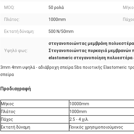
MOQ:
50 ρολά
Μήκο
Πλάτος:
1000mm
Πάχος
Εκτατή δύναμη:
500 N/50mm
στεγανοποιώντας μεμβράνη πολυεστέρ
Υψηλό φως:
Στεγανοποιώντας πυρκαγιά μεμβρανών 
elastomeric στεγανοποίηση πολυεστέρα
3mm 4mm υψηλά - αδιάβροχη σπείρα Sbs ποιοτικής Elastomeric τρ
σπείρα
Προδιαγραφή
Μήκος
10000mm
Πλάτος
1000mm
Πάχος
2.5 - 4 χιλ.
Εκτατή δύναμη
Γενικός χρησιμοποιούμενος