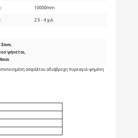
ς:
10000mm
:
2.5 - 4 χιλ.
α 3mm
,
που ψήνεται
,
 4mm
οποποιημένη ασφάλτου αδιάβροχη πυρκαγιά-ψημένη