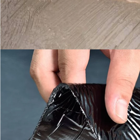
Αφήστε ένα μήνυμα
We bellen je snel terug!