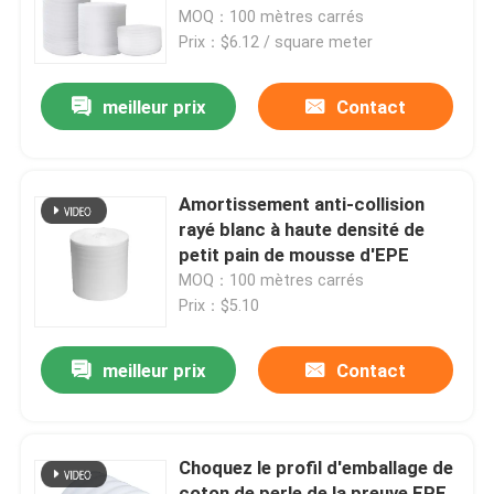
MOQ：100 mètres carrés
Prix：$6.12 / square meter
Au sujet de nous
meilleur prix
Contact
Visite d'usine
Contrôle de qualité
Amortissement anti-collision
rayé blanc à haute densité de
petit pain de mousse d'EPE
Contactez-nous
MOQ：100 mètres carrés
Prix：$5.10
Cas
meilleur prix
Contact
Matériaux d'isolation thermique
Choquez le profil d'emballage de
La laine de verre d'isolation thermique
coton de perle de la preuve EPE