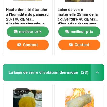
Haute densité étanche
Laine de verre
Laine de roche sentie
à l'humidité du panneau
matérielle 25mm de la
20-100kg/M3
couverture 48kg/M3
d'isolation thermique
d'isolation thermique
Panneau en verre de magnésium
de laine de verre
de petit pain de laine de
meilleur prix
meilleur prix
fibre de verre 50mm
Contact
Contact
La laine de verre d'isolation thermique
(23)