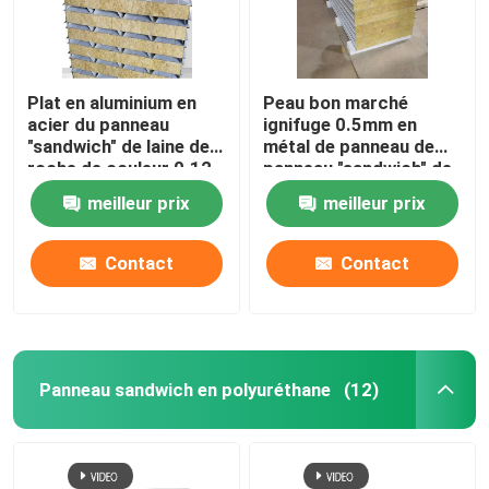
Plat en aluminium en
Peau bon marché
acier du panneau
ignifuge 0.5mm en
"sandwich" de laine de
métal de panneau de
roche de couleur 0.12-
panneau "sandwich" de
0.6mm
laine de roche
meilleur prix
meilleur prix
d'isolation thermique
Contact
Contact
Panneau sandwich en polyuréthane
(12)