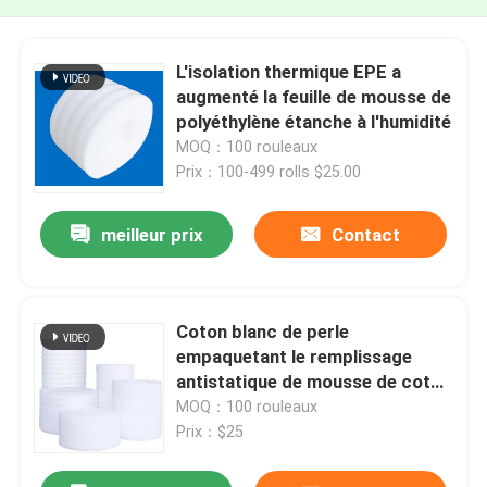
L'isolation thermique EPE a
augmenté la feuille de mousse de
polyéthylène étanche à l'humidité
MOQ：100 rouleaux
Prix：100-499 rolls $25.00
meilleur prix
Contact
Coton blanc de perle
empaquetant le remplissage
antistatique de mousse de coton
de perle de 1.2m
MOQ：100 rouleaux
Prix：$25