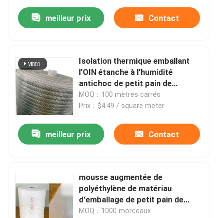
meilleur prix
Contact
Isolation thermique emballant
l'OIN étanche à l'humidité
antichoc de petit pain de
mousse d'EPE
MOQ：100 mètres carrés
Prix：$4.49 / square meter
meilleur prix
Contact
mousse augmentée de
polyéthylène de matériau
d'emballage de petit pain de
mousse de 1000*2000mm EPE
MOQ：1000 morceaux