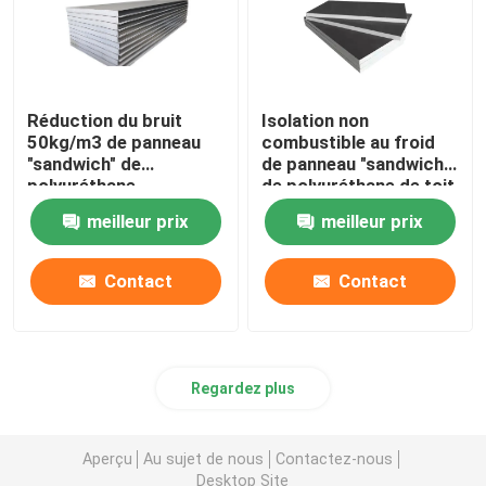
Réduction du bruit
Isolation non
50kg/m3 de panneau
combustible au froid
"sandwich" de
de panneau "sandwich"
polyuréthane
de polyuréthane de toit
d'isolation thermique
de pièce d'entreposage
meilleur prix
meilleur prix
d'entreposage au froid
Contact
Contact
Regardez plus
Aperçu
Au sujet de nous
Contactez-nous
Desktop Site