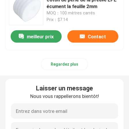
écument la feuille 2mm
MOQ：100 mètres carrés
Panneau de laine de verre
Prix：$7.14
Panneau sandwich en laine de roche
meilleur prix
Contact
Panneau sandwich en polyuréthane
Regardez plus
panneau sandwich PSE
Laisser un message
Panneau de laine de roche
Nous vous rappellerons bientôt!
Panneau isolant de XPS
Membrane d'étanchéité