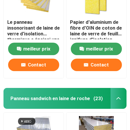
Le panneau
Papier d'aluminium de
insonorisant de laine de
fibre d'OIN de coton de
verre d'isolation
laine de verre de feuille
thermique a épaissi une
ignifuge d'isolation
isolation de niveau de
meilleur prix
meilleur prix
mur
Contact
Contact
Panneau sandwich en laine de roche
(23)