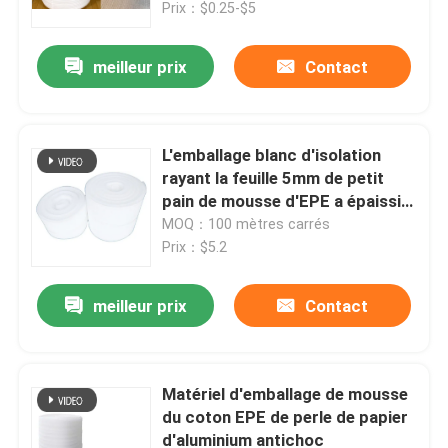
Prix：$0.25-$5
meilleur prix
Contact
L'emballage blanc d'isolation
rayant la feuille 5mm de petit
pain de mousse d'EPE a épaissi à
haute densité
MOQ：100 mètres carrés
Prix：$5.2
meilleur prix
Contact
Maison
Produits
Matériel d'emballage de mousse
du coton EPE de perle de papier
d'aluminium antichoc
Vidéos