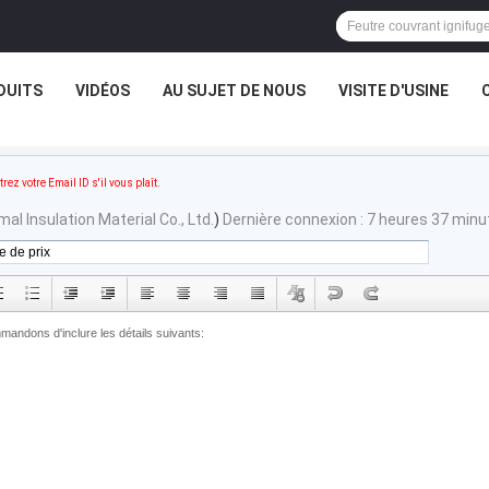
DUITS
VIDÉOS
AU SUJET DE NOUS
VISITE D'USINE
trez votre Email ID s'il vous plaît.
l Insulation Material Co., Ltd.
)
Dernière connexion : 7 heures 37 minut