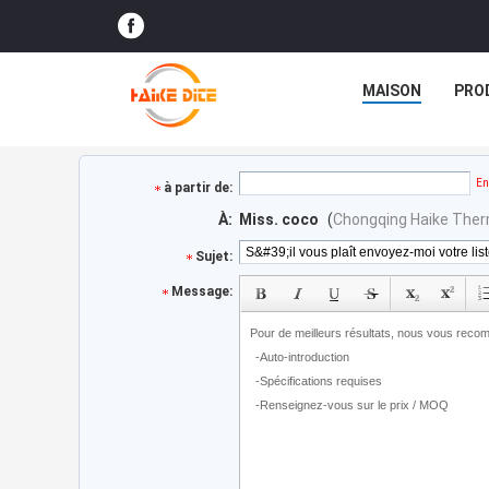
MAISON
PRO
En
à partir de:
À:
Miss. coco
(
Chongqing Haike Therma
Sujet:
Message: