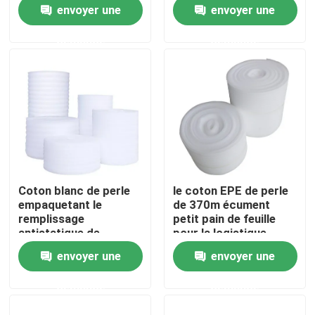
2mm
mousse de
envoyer une
envoyer une
1000*2000mm EPE
demande
demande
Produits
Vidéos
Matériaux d'isolation thermique
La laine de verre d'isolation thermique
Coton blanc de perle
le coton EPE de perle
empaquetant le
de 370m écument
Panneau de laine de verre
remplissage
petit pain de feuille
antistatique de
pour la logistique
mousse de coton de
exprès
envoyer une
envoyer une
perle de 1.2m
Panneau sandwich en laine de roche
demande
demande
Panneau sandwich en polyuréthane