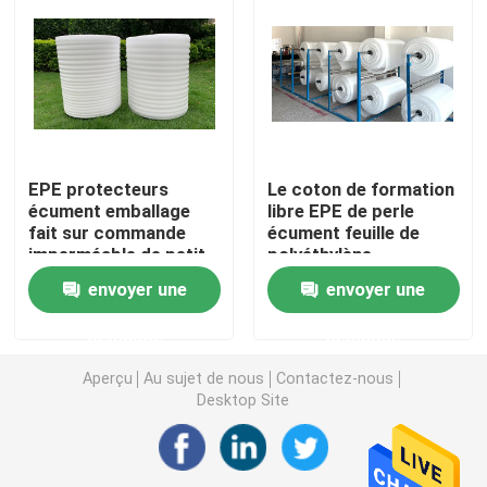
panneau sandwich PSE
Panneau de laine de roche
EPE protecteurs
Le coton de formation
Panneau isolant de XPS
écument emballage
libre EPE de perle
fait sur commande
écument feuille de
imperméable de petit
polyéthylène
Membrane d'étanchéité
pain
augmentée par 5mm
envoyer une
envoyer une
de petit pain
Panneau isolant en caoutchouc de mousse
demande
demande
Aperçu
Au sujet de nous
Contactez-nous
Tuyau en caoutchouc d'isolation de mousse
Desktop Site
Tube de laine de roche