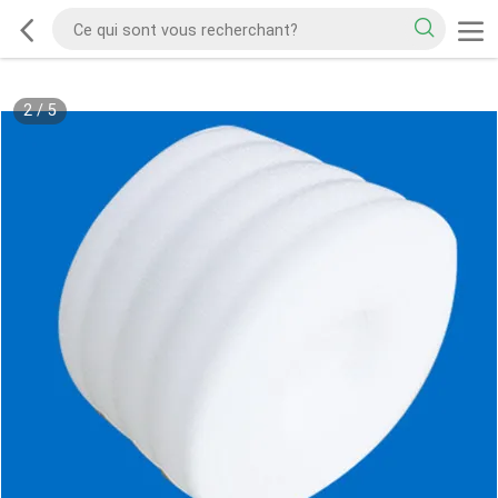
2
/
5