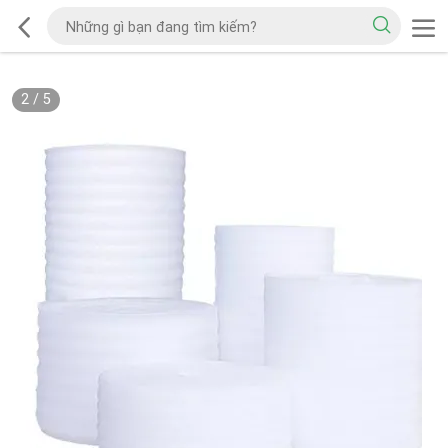
2
/
5