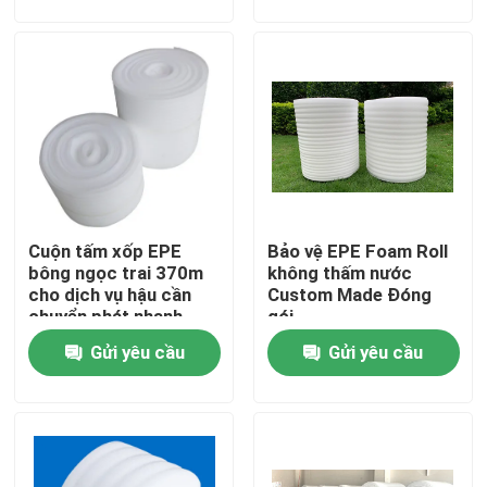
Sản phẩm
Video
Vật liệu cách nhiệt
Cuộn tấm xốp EPE
Bảo vệ EPE Foam Roll
Bông Thủy Tinh Cách Nhiệt
bông ngọc trai 370m
không thấm nước
cho dịch vụ hậu cần
Custom Made Đóng
chuyển phát nhanh
gói
Tấm len thủy tinh
Gửi yêu cầu
Gửi yêu cầu
Bảng điều khiển bánh sandwich len đá
Tấm Polyurethane Sandwich