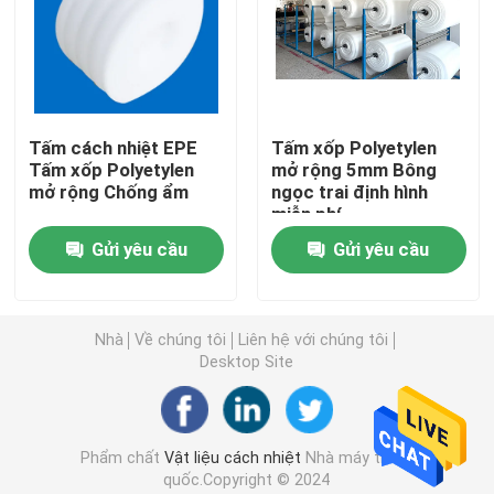
Bảng điều khiển bánh sandwich EPS
tấm len đá
Tấm cách nhiệt EPE
Tấm xốp Polyetylen
Tấm xốp Polyetylen
mở rộng 5mm Bông
mở rộng Chống ẩm
ngọc trai định hình
Tấm cách nhiệt XPS
miễn phí
Gửi yêu cầu
Gửi yêu cầu
Màng chống thấm
Tấm cách nhiệt bọt cao su
Nhà
Về chúng tôi
Liên hệ với chúng tôi
Desktop Site
Ống cao su xốp cách nhiệt
Phẩm chất
Vật liệu cách nhiệt
Nhà máy trung
ống len đá
quốc.Copyright © 2024