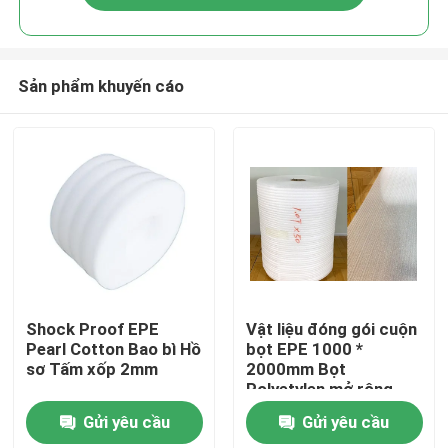
Sản phẩm khuyến cáo
Nhà
Shock Proof EPE
Vật liệu đóng gói cuộn
Pearl Cotton Bao bì Hồ
bọt EPE 1000 *
sơ Tấm xốp 2mm
2000mm Bọt
Về chúng tôi
Polyetylen mở rộng
Gửi yêu cầu
Gửi yêu cầu
Địa chỉ liên hệ