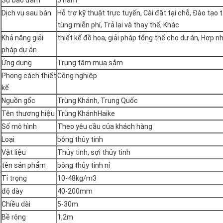
Sự bảo đảm
5 năm
Dịch vụ sau bán
Hỗ trợ kỹ thuật trực tuyến, Cài đặt tại chỗ, Đào tạo t
tùng miễn phí, Trả lại và thay thế, Khác
Khả năng giải
thiết kế đồ họa, giải pháp tổng thể cho dự án, Hợp 
pháp dự án
Ứng dụng
Trung tâm mua sắm
Phong cách thiết
Công nghiệp
kế
Nguồn gốc
Trùng Khánh, Trung Quốc
Tên thương hiệu
Trùng KhánhHaike
Số mô hình
Theo yêu cầu của khách hàng
Loại
bông thủy tinh
Vật liệu
Thủy tinh, sợi thủy tinh
tên sản phẩm
bông thủy tinh nỉ
Tỉ trọng
10-48kg/m3
độ dày
40-200mm
Chiều dài
5-30m
Bề rộng
1,2m