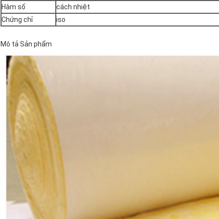
Hàm số
cách nhiệt
Chứng chỉ
iso
Mô tả Sản phẩm
Để lại lời nhắn
Chúng tôi sẽ gọi lại cho bạn sớm!