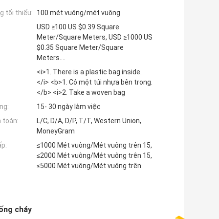
 tối thiểu:
100 mét vuông/mét vuông
USD ≥100 US $0.39 Square
Meter/Square Meters, USD ≥1000 US
$0.35 Square Meter/Square
Meters....
<i>1. There is a plastic bag inside.
</i> <b>1. Có một túi nhựa bên trong.
</b> <i>2. Take a woven bag
ng:
15- 30 ngày làm việc
 toán:
L/C, D/A, D/P, T/T, Western Union,
MoneyGram
ấp:
≤1000 Mét vuông/Mét vuông trên 15,
≤2000 Mét vuông/Mét vuông trên 15,
≤5000 Mét vuông/Mét vuông trên
hống cháy