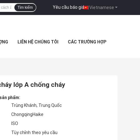
Yêu cầu báo giá
|
Vietnamese
Tìm kiếm
ƯỢNG
LIÊN HỆ CHÚNG TÔI
CÁC TRƯỜNG HỢP
cháy lớp A chống cháy
 sản phẩm:
Trùng Khánh, Trung Quốc
ChongqingHaike
ISO
Tùy chỉnh theo yêu cầu