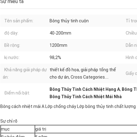
Sự miêu tả
Tên sản phẩm:
Bông thủy tinh cuộn
Tỉ trọ
độ dày:
40-200mm
Chiều 
Bề rộng:
1200mm
Dẫn n
kị nước:
98,2%
Hình 
Khả năng giải pháp dự
thiết kế đồ họa, giải pháp tổng thể
Giấy 
án:
cho dự án, Cross Categories....
Bông Thủy Tinh Cách Nhiệt Hạng A
,
Bông T
Điểm nổi bật:
Bông Thủy Tinh Cách Nhiệt Mái Nhà
Bông cách nhiệt mái A Lớp chống cháy Lớp bông thủy tinh chất lượng
Sự chỉ rõ
mục
giá trị