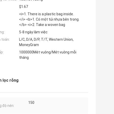
$1.67
<i>1. There is a plastic bag inside.
</i> <b>1. Có một túi nhựa bên trong.
</b> <i>2. Take a woven bag
ng:
5-8 ngày làm việc
 toán:
L/C, D/A, D/P, T/T, Western Union,
MoneyGram
ấp:
1000000Mét vuông/Mét vuông mỗi
tháng
 lọc rỗng
150
 độ nén: