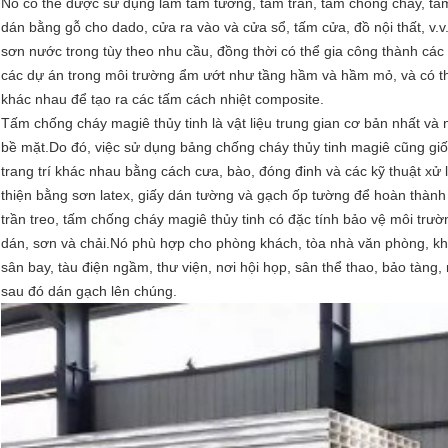
Nó có thể được sử dụng làm tấm tường, tấm trần, tấm chống cháy, tấm 
dán bằng gỗ cho dado, cửa ra vào và cửa sổ, tấm cửa, đồ nội thất, v
sơn nước trong tùy theo nhu cầu, đồng thời có thể gia công thành các
các dự án trong môi trường ẩm ướt như tầng hầm và hầm mỏ, và có thể
khác nhau để tạo ra các tấm cách nhiệt composite.
Tấm chống cháy magiê thủy tinh là vật liệu trung gian cơ bản nhất và n
bề mặt.Do đó, việc sử dụng bảng chống cháy thủy tinh magiê cũng gi
GỬI ĐI
trang trí khác nhau bằng cách cưa, bào, đóng đinh và các kỹ thuật xử
thiện bằng sơn latex, giấy dán tường và gạch ốp tường để hoàn thành
trần treo, tấm chống cháy magiê thủy tinh có đặc tính bảo vệ môi trườ
dán, sơn và chải.Nó phù hợp cho phòng khách, tòa nhà văn phòng, kh
sân bay, tàu điện ngầm, thư viện, nơi hội họp, sân thể thao, bảo tàng,
sau đó dán gạch lên chúng.