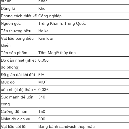
dự án
Khác
Đăng kí
Kho
Phong cách thiết kế
Công nghiệp
Nguồn gốc
Trùng Khánh, Trung Quốc
Tên thương hiệu
Haike
Vật liệu bảng điều
Kim loại
khiển
Tên sản phẩm
Tấm Magiê thủy tinh
Độ dẫn nhiệt (nhiệt
0,056
độ phòng)
Độ giãn dài khi đứt
5%
Mức độ
MỘT
uốn nhiệt độ thấp ≤
0,036
Sức mạnh để uốn
340
cong
Cường độ nén
150
Nhiệt độ dịch vụ
500
Vật liệu cốt lõi
Bảng bánh sandwich thép màu