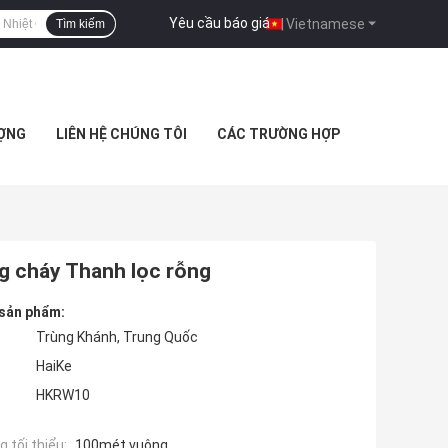
Yêu cầu báo giá
|
Vietnamese
Tìm kiếm
ƯỢNG
LIÊN HỆ CHÚNG TÔI
CÁC TRƯỜNG HỢP
g cháy Thanh lọc rỗng
 sản phẩm:
Trùng Khánh, Trung Quốc
HaiKe
HKRW10
 tối thiểu:
100mét vuông