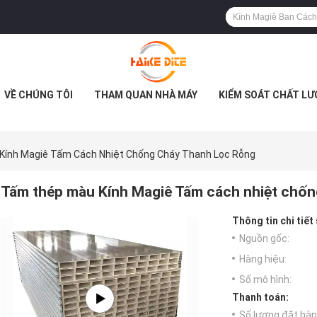
VỀ CHÚNG TÔI
THAM QUAN NHÀ MÁY
KIỂM SOÁT CHẤT L
ính Magiê Tấm Cách Nhiệt Chống Cháy Thanh Lọc Rỗng
Tấm thép màu Kính Magiê Tấm cách nhiệt chốn
Thông tin chi tiết
Nguồn gốc:
Hàng hiệu:
Số mô hình:
Thanh toán:
Số lượng đặt hàng