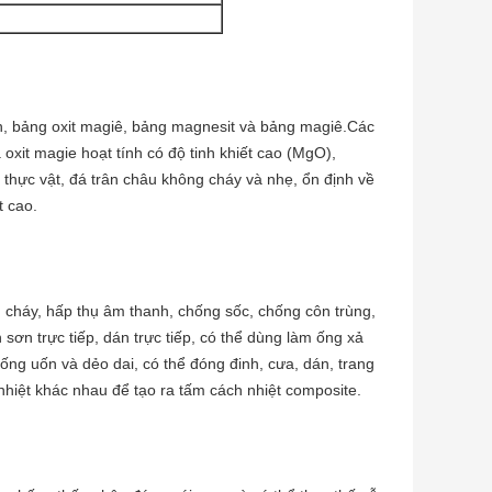
nh, bảng oxit magiê, bảng magnesit và bảng magiê.Các
oxit magie hoạt tính có độ tinh khiết cao (MgO),
i thực vật, đá trân châu không cháy và nhẹ, ổn định về
t cao.
 cháy, hấp thụ âm thanh, chống sốc, chống côn trùng,
sơn trực tiếp, dán trực tiếp, có thể dùng làm ống xả
ống uốn và dẻo dai, có thể đóng đinh, cưa, dán, trang
h nhiệt khác nhau để tạo ra tấm cách nhiệt composite.