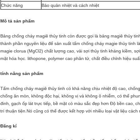
Chức năng
Bảo quản nhiệt và cách nhiệt
Mô tả sản phẩm
Bảng chống cháy magiê thủy tinh còn được gọi là bảng magiê thủy ti
thành phần nguyên liệu để sản xuất tấm chống cháy magie thủy tinh là 
magie clorua (MgCl2) chất lượng cao, vải sợi thủy tinh kháng kiềm, sợ
mặt hóa học. lithopone, polymer cao phân tử, chất điều chỉnh hiệu suấ
tính năng sản phẩm
Để lại lời nhắn
Tấm chống cháy magiê thủy tinh có khả năng chịu nhiệt độ cao, chống
Chúng tôi sẽ gọi lại cho bạn sớm!
chống ăn mòn, không độc hại, không vị và không ô nhiễm, có thể phun 
đinh, gạch ốp lát trực tiếp, bề mặt có màu sắc đẹp hơn Độ bền cao, ch
trí thuận tiện.Nó cũng có thể được kết hợp với nhiều loại vật liệu các
Đăng kí