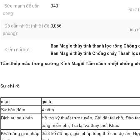
Sức mạnh để uốn
340
Nhiệt
cong:
Độ dẫn nhiệt (nhiệt độ
0,056
uốn n
phòng):
Ban Magie thủy tinh thanh lọc rỗng Chống 
Điểm nổi bật:
Ban Magiê thủy tinh Chống cháy Thanh lọc
Tấm thép màu trong xưởng Kính Magiê Tấm cách nhiệt chống ch
Sự chỉ rõ
mục
giá trị
Sự bảo đảm
4 năm
Dịch vụ sau bán
Hỗ trợ kỹ thuật trực tuyến, Cài đặt tại chỗ, Đào tạ
tùng miễn phí, Trả lại và thay thế, Khác
Khả năng giải pháp
thiết kế đồ họa, giải pháp tổng thể cho dự án, H