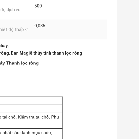
500
 độ dịch vụ:
0,036
hiệt độ thấp ≤:
cháy
,
 rỗng
,
Ban Magiê thủy tinh thanh lọc rỗng
áy Thanh lọc rỗng
o tại chỗ, Kiểm tra tại chỗ, Phụ
ợp nhất các danh mục chéo,