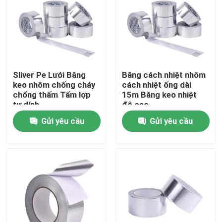
Sản phẩm
Video
Sliver Pe Lưới Băng
Băng cách nhiệt nhôm
keo nhôm chống cháy
cách nhiệt ống dài
Vật liệu cách nhiệt
chống thấm Tấm lợp
15m Băng keo nhiệt
tự dính
độ cao
Gửi yêu cầu
Gửi yêu cầu
Bông Thủy Tinh Cách Nhiệt
Tấm len thủy tinh
Bảng điều khiển bánh sandwich len đá
Tấm Polyurethane Sandwich