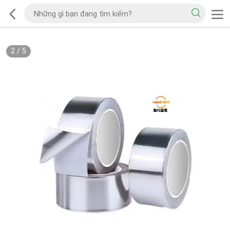
2
/
5