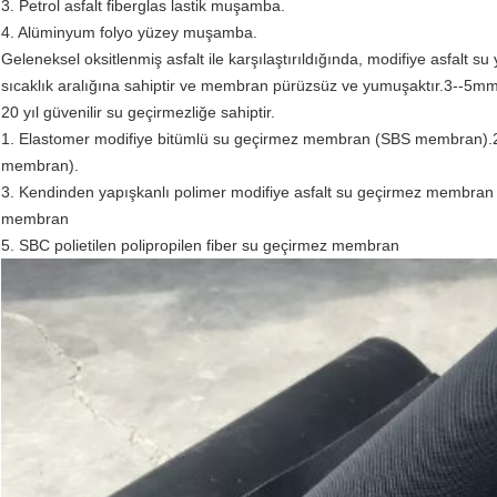
3. Petrol asfalt fiberglas lastik muşamba.
4. Alüminyum folyo yüzey muşamba.
Geleneksel oksitlenmiş asfalt ile karşılaştırıldığında, modifiye asfalt s
sıcaklık aralığına sahiptir ve membran pürüzsüz ve yumuşaktır.3--5mm kalı
20 yıl güvenilir su geçirmezliğe sahiptir.
1. Elastomer modifiye bitümlü su geçirmez membran (SBS membran).2.
membran).
3. Kendinden yapışkanlı polimer modifiye asfalt su geçirmez membran
membran
5. SBC polietilen polipropilen fiber su geçirmez membran