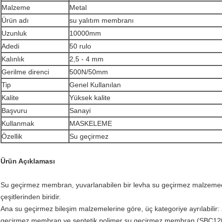
Malzeme
Metal
Ürün adı
su yalıtım membranı
Uzunluk
10000mm
Adedi
50 rulo
Kalınlık
2,5 - 4 mm
Gerilme direnci
500N/50mm
Tip
Genel Kullanılan
Kalite
Yüksek kalite
Başvuru
Sanayi
Kullanmak
MASKELEME
Özellik
Su geçirmez
Ürün Açıklaması
Su geçirmez membran, yuvarlanabilen bir levha su geçirmez malzemedi
çeşitlerinden biridir.
Ana su geçirmez bileşim malzemelerine göre, üç kategoriye ayrılabilir
geçirmez membran ve sentetik polimer su geçirmez membran (SBC120 p