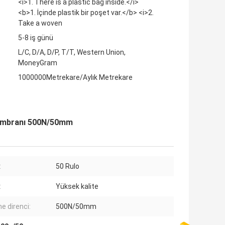
<i>1. There is a plastic bag inside.</i>
<b>1. İçinde plastik bir poşet var.</b> <i>2.
Take a woven
5-8 iş günü
L/C, D/A, D/P, T/T, Western Union,
MoneyGram
1000000Metrekare/Aylık Metrekare
 Membranı 500N/50mm
:
50 Rulo
:
Yüksek kalite
e direnci:
500N/50mm