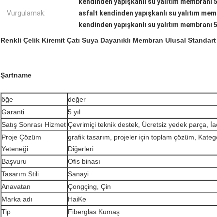
kendinden yapışkanlı su yalıtım membranı
Vurgulamak:
asfalt kendinden yapışkanlı su yalıtım mem
kendinden yapışkanlı su yalıtım membranı
Renkli Çelik Kiremit Çatı Suya Dayanıklı Membran Ulusal Standart
Şartname
öğe
değer
Garanti
5 yıl
Satış Sonrası Hizmet
Çevrimiçi teknik destek, Ücretsiz yedek parça, İ
Proje Çözüm
grafik tasarım, projeler için toplam çözüm, Kateg
Yeteneği
Diğerleri
Başvuru
Ofis binası
Tasarım Stili
Sanayi
Anavatan
Çongçing, Çin
Marka adı
HaiKe
Tip
Fiberglas Kumaş