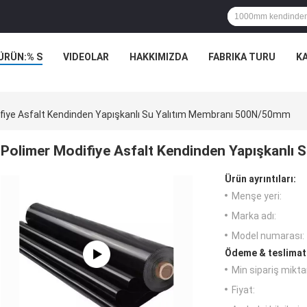
ÜRÜN:% S
VIDEOLAR
HAKKIMIZDA
FABRIKA TURU
K
fiye Asfalt Kendinden Yapışkanlı Su Yalıtım Membranı 500N/50mm
Polimer Modifiye Asfalt Kendinden Yapışkanlı
Ürün ayrıntıları:
Menşe yeri:
Marka adı:
Model numarası:
Ödeme & teslimat 
Min sipariş miktar
Fiyat: