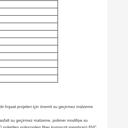
r.İnşaat projeleri için önemli su geçirmez malzeme
: asfalt su geçirmez malzeme, polimer modifiye.su
olietilen polipropilen fiber kompozit membran).PVC,