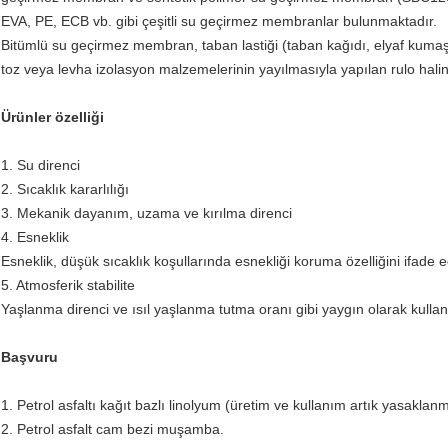
EVA, PE, ECB vb. gibi çeşitli su geçirmez membranlar bulunmaktadır.
Bitümlü su geçirmez membran, taban lastiği (taban kağıdı, elyaf kumaş
toz veya levha izolasyon malzemelerinin yayılmasıyla yapılan rulo haline
Ürünler özelliği
1. Su direnci
2. Sıcaklık kararlılığı
3. Mekanik dayanım, uzama ve kırılma direnci
4. Esneklik
Esneklik, düşük sıcaklık koşullarında esnekliği koruma özelliğini ifade e
5. Atmosferik stabilite
Yaşlanma direnci ve ısıl yaşlanma tutma oranı gibi yaygın olarak kullan
Başvuru
1. Petrol asfaltı kağıt bazlı linolyum (üretim ve kullanım artık yasaklanmı
2. Petrol asfalt cam bezi muşamba.