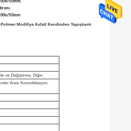
 500n/50mm
,
branı
,
 500n/50mm
 Polimer Modifiye Asfalt Kendinden Yapışkanlı
ade ve Değiştirme, Diğer
oriler Arası Konsolidasyon,