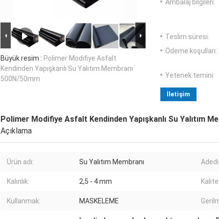
Ambalaj bilgileri:
Teslim süresi:
Ödeme koşulları:
Büyük resim :
Polimer Modifiye Asfalt
Kendinden Yapışkanlı Su Yalıtım Membranı
Yetenek temini:
500N/50mm
İletişim
Polimer Modifiye Asfalt Kendinden Yapışkanlı Su Yalıtım
Açıklama
Ürün adı:
Su Yalıtım Membranı
Adedi
Kalınlık:
2,5 - 4 mm
Kalite
Kullanmak:
MASKELEME
Gerilm