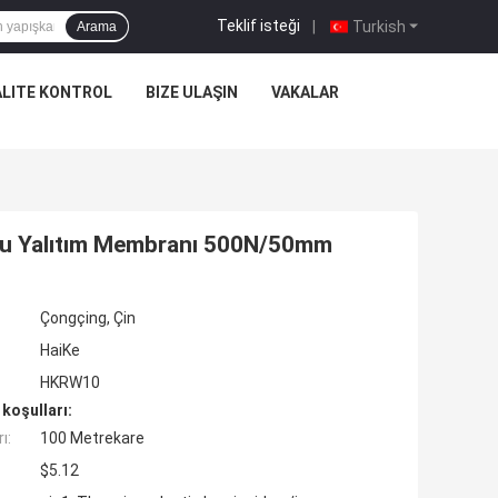
Teklif isteği
|
Turkish
Arama
ALITE KONTROL
BIZE ULAŞIN
VAKALAR
 Su Yalıtım Membranı 500N/50mm
Çongçing, Çin
HaiKe
HKRW10
koşulları:
ı:
100 Metrekare
$5.12