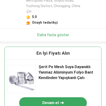
Metropolis Plaza, Shiyou Road,
Yuzhong District, Chongqing, China
,Çin
5.0
Onaylı tedarikçi
Daha fazla göster
En İyi Fiyatı Alın
Şerit Pe Mesh Suya Dayanıklı
Yanmaz Alüminyum Folyo Bant
Kendinden Yapışkanlı Çatı
Devam et