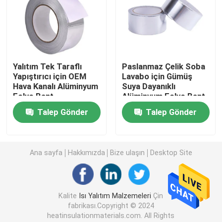
EPS sandviç panel
Taş yünü tahtası
Yalıtım Tek Taraflı
Paslanmaz Çelik Soba
Yapıştırıcı için OEM
Lavabo için Gümüş
Hava Kanalı Alüminyum
Suya Dayanıklı
XPS Yalıtım Levhası
Folyo Bant
Alüminyum Folyo Bant
Talep Gönder
Talep Gönder
Su Yalıtım Membranı
Kauçuk Köpük Yalıtım Levhası
Ana sayfa
Hakkımızda
Bize ulaşın
Desktop Site
Kauçuk köpük yalıtım borusu
Kalite
Isı Yalıtım Malzemeleri
Çin
fabrikası.Copyright © 2024
Taş Yünü Tüp
heatinsulationmaterials.com. All Rights