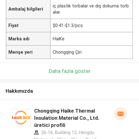
iç plastik torbalar ve dış dokuma torb
Ambalaj bilgileri
alar.
Fiyat
$0.41-$1.3/pcs
Marka adı
HaiKe
Menşe yeri
Chongqing Çin
Daha fazla göster
Hakkımızda
Chongqing Haike Thermal
Insulation Material Co., Ltd.
üretici profili
26-16, Building 12, Hengdu