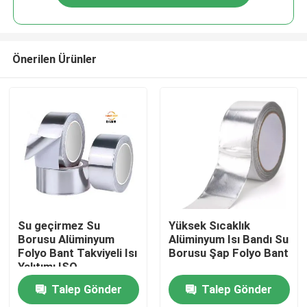
Önerilen Ürünler
Ana sayfa
Su geçirmez Su
Yüksek Sıcaklık
Borusu Alüminyum
Alüminyum Isı Bandı Su
Folyo Bant Takviyeli Isı
Borusu Şap Folyo Bant
Hakkımızda
Yalıtımı ISO
Talep Gönder
Talep Gönder
Kişiler