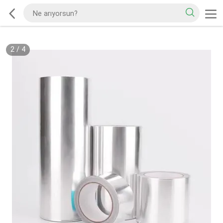
2
/
4