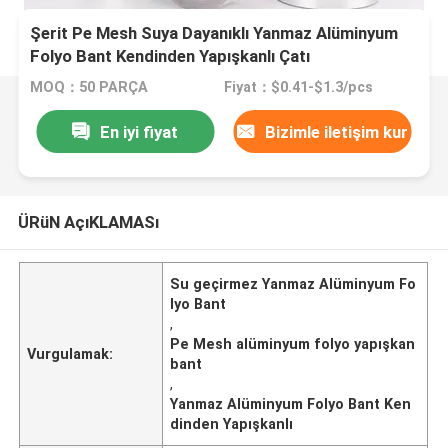
Şerit Pe Mesh Suya Dayanıklı Yanmaz Alüminyum
Folyo Bant Kendinden Yapışkanlı Çatı
MOQ：50 PARÇA
Fiyat：$0.41-$1.3/pcs
En iyi fiyat
Bizimle iletişim kur
ÜRüN AçıKLAMASı
Su geçirmez Yanmaz Alüminyum Fo
lyo Bant
,
Pe Mesh alüminyum folyo yapışkan
Vurgulamak:
bant
,
Yanmaz Alüminyum Folyo Bant Ken
dinden Yapışkanlı