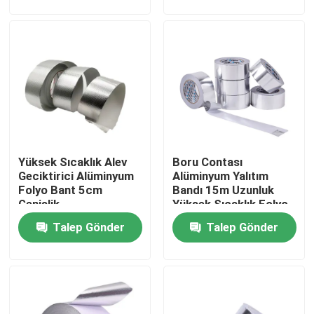
Ürünler
videolar
Isı Yalıtım Malzemeleri
Yüksek Sıcaklık Alev
Boru Contası
Isı Yalıtım Cam Yünü
Geciktirici Alüminyum
Alüminyum Yalıtım
Folyo Bant 5cm
Bandı 15m Uzunluk
Genişlik
Yüksek Sıcaklık Folyo
Cam yünü levha
Bant
Talep Gönder
Talep Gönder
Taş Yünü Sandviç Panel
Poliüretan Sandviç panel