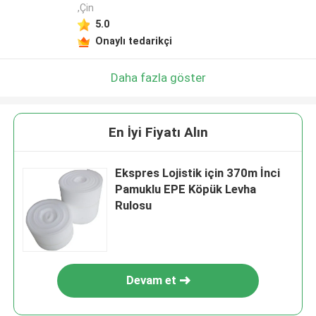
,Çin
5.0
Onaylı tedarikçi
Daha fazla göster
En İyi Fiyatı Alın
Ekspres Lojistik için 370m İnci
Pamuklu EPE Köpük Levha
Rulosu
Devam et