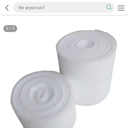
2
/
5