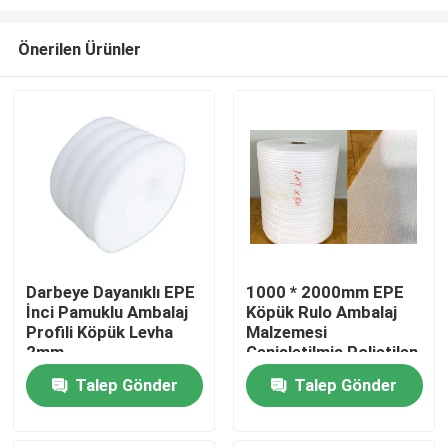
Önerilen Ürünler
Darbeye Dayanıklı EPE
1000 * 2000mm EPE
İnci Pamuklu Ambalaj
Köpük Rulo Ambalaj
Ana sayfa
Profili Köpük Levha
Malzemesi
2mm
Genişletilmiş Polietilen
Köpük
Hakkımızda
Talep Gönder
Talep Gönder
Kişiler