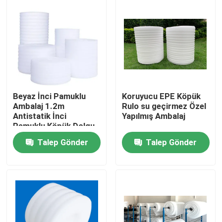
Ürünler
videolar
Isı Yalıtım Malzemeleri
Beyaz İnci Pamuklu
Koruyucu EPE Köpük
Ambalaj 1.2m
Rulo su geçirmez Özel
Antistatik İnci
Yapılmış Ambalaj
Isı Yalıtım Cam Yünü
Pamuklu Köpük Dolgu
Talep Gönder
Talep Gönder
Cam yünü levha
Taş Yünü Sandviç Panel
Poliüretan Sandviç panel