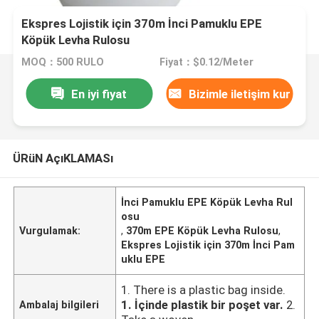
Ekspres Lojistik için 370m İnci Pamuklu EPE
Köpük Levha Rulosu
MOQ：500 RULO
Fiyat：$0.12/Meter
En iyi fiyat
Bizimle iletişim kur
ÜRüN AçıKLAMASı
İnci Pamuklu EPE Köpük Levha Rul
osu
Vurgulamak:
,
370m EPE Köpük Levha Rulosu
,
Ekspres Lojistik için 370m İnci Pam
uklu EPE
1. There is a plastic bag inside.
1. İçinde plastik bir poşet var.
2.
Ambalaj bilgileri