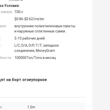
ка Условия:
заказа:
100㎡
$0.86-$0.62/meter
али:
внутренние полиэтиленовые пакеты
и наружные сплетенные сумки.
:
5-15 рабочих дней
:
L/C, D/A, D/P, T/T, западное
соединение, MoneyGram
бности:
100000Ton/Tons в месяц
ят на борт огнеупорное
а:
1.2m