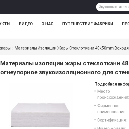
УКТЫ
ВИДЕО
О НАС
ПУТЕШЕСТВИЕ ФАБРИКИ
ПР
 жары
Материалы Изоляции Жары Стеклоткани 48k50mm Всходят
Материалы изоляции жары стеклоткани 48
огнеупорное звукоизоляционного для сте
Подробная инфор
Место
происхождения:
Фирменное
наименование:
Сертификация:
Номер модели: