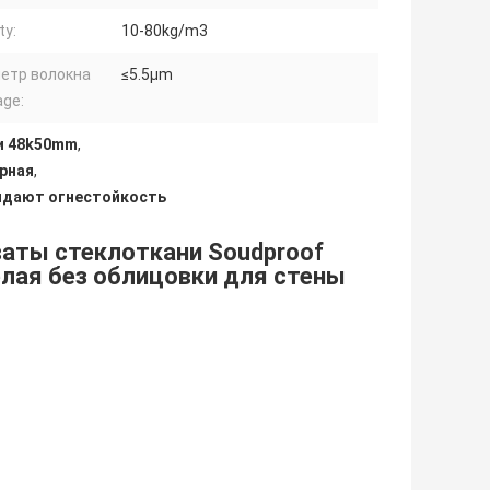
ty:
10-80kg/m3
етр волокна
≤5.5μm
age:
и 48k50mm
,
рная
,
идают огнестойкость
ваты стеклоткани Soudproof
лая без облицовки для стены