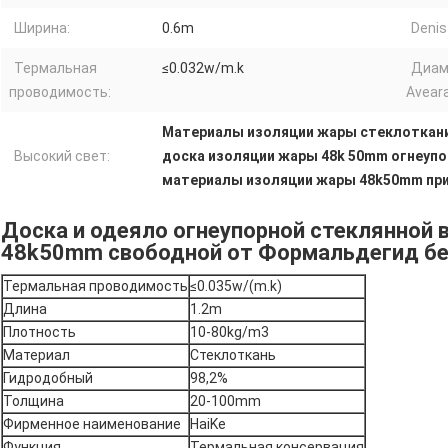
Ширина:
0.6m
Denis
Термальная
≤0.032w/m.k
Диам
проводимость:
Avear
Материалы изоляции жары стеклоткан
Высокий свет:
доска изоляции жары 48k 50mm огнеупо
материалы изоляции жары 48k50mm пр
Доска и одеяло огнеупорной стеклянной 
48k50mm свободной от Формальдегид бе
Термальная проводимость
≤0.035w/(m.k)
Длина
1.2m
Плотность
10-80kg/m3
Материал
Стеклоткань
Гидродобный
98,2%
Толщина
20-100mm
Фирменное наименование
HaiKe
Функция
Термальная консервация