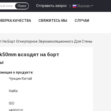
Отправить запрос
|
Russian
Поиск
ОВЕРКА КАЧЕСТВА
СВЯЖИТЕСЬ МЫ
СЛУЧАИ
 На Борт Огнеупорное Звукоизоляционного Для Стены
k50mm всходят на борт
ны
мация о продукте:
Чунцин Китай
HaiKe
ISO
HK95010