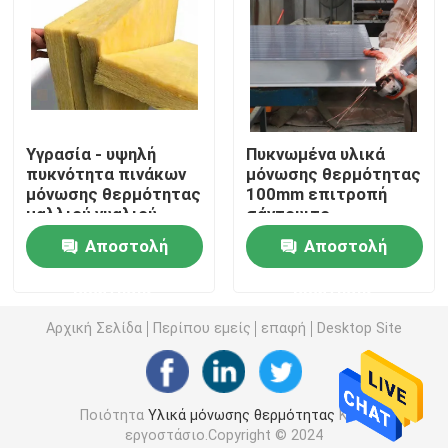
Πάνελ σάντουιτς EPS
Πίνακας μαλλιού βράχου
Υγρασία - υψηλή
Πυκνωμένα υλικά
πυκνότητα πινάκων
μόνωσης θερμότητας
Πίνακας μόνωσης XPS
μόνωσης θερμότητας
100mm επιτροπή
μαλλιού γυαλιού
σάντουιτς
απόδειξης 20-
πολυουρεθάνιου
Αδιαβροχοποιητική μεμβράνη
Αποστολή
Αποστολή
100kg/M3
στεγών 150mm
ερώτησης
ερώτησης
Λαστιχένιος πίνακας μόνωσης αφρού
Αρχική Σελίδα
Περίπου εμείς
επαφή
Desktop Site
Λαστιχένιος σωλήνας μόνωσης αφρού
Ποιότητα
Υλικά μόνωσης θερμότητας
Κίνα
Σωλήνας μαλλιού βράχου
εργοστάσιο.Copyright © 2024