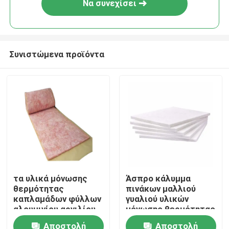
Να συνεχίσει
Συνιστώμενα προϊόντα
Σπίτι
τα υλικά μόνωσης
Άσπρο κάλυμμα
θερμότητας
πινάκων μαλλιού
Σχετικά με εμάς
καπλαμάδων φύλλων
γυαλιού υλικών
αλουμινίου αργιλίου
μόνωσης θερμότητας
50mm αισθάνθηκαν
φίμπεργκλας
Αποστολή
Αποστολή
Επαφές