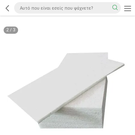
2
/
3