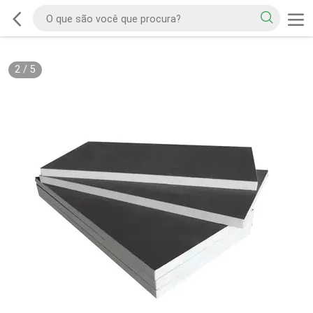
2
/
5