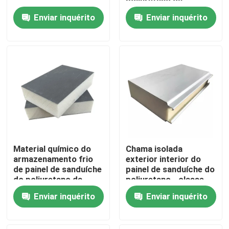
poliuretano da
isolação térmica de
Enviar inquérito
Enviar inquérito
armazenamento frio
Produtos
Vídeos
Materiais de isolação térmica
Lãs de vidro da isolação térmica
Material químico do
Chama isolada
lã de vidro
armazenamento frio
exterior interior do
de painel de sanduíche
painel de sanduíche do
do poliuretano da
poliuretano - classe
isolação do petróleo
retardadora A
Painel sanduíche de lã de rocha
Enviar inquérito
Enviar inquérito
Painel sanduíche de poliuretano