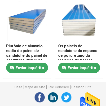
painel sanduíche EPS
Placa de lãs de rocha
Painel isolante de XPS
Plutônio de alumínio
Os painéis de
sadio do painel de
sanduíche da espuma
sanduíche do painel de
de poliuretano da
Membrana Impermeabilizante
sanduíche 20mm do
isolação da parede
poliuretano da
exterior tornam
Enviar inquérito
Enviar inquérito
absorção
950mm 1150mm
Painel isolante de borracha da espuma
Tubulação de borracha da isolação da espuma
Casa
Mapa do Site
Fale Conosco
Desktop Site
Tubo de lãs de rocha