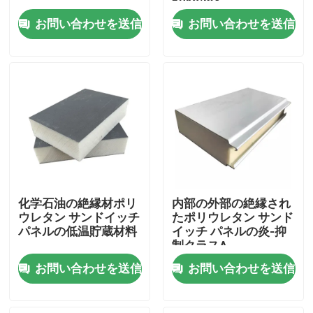
50kg/m3
お問い合わせを送信
お問い合わせを送信
製品
ビデオ
熱絶縁材
熱絶縁材のグラス ウール
化学石油の絶縁材ポリ
内部の外部の絶縁され
グラスウールボード
ウレタン サンドイッチ
たポリウレタン サンド
パネルの低温貯蔵材料
イッチ パネルの炎-抑
制クラスA
ロックウールサンドイッチパネル
お問い合わせを送信
お問い合わせを送信
ポリウレタンサンドイッチパネル