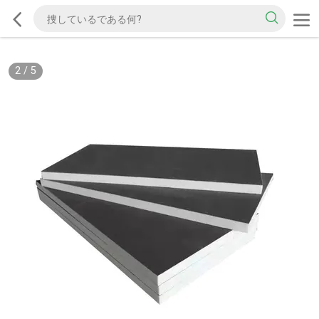
2
/
5