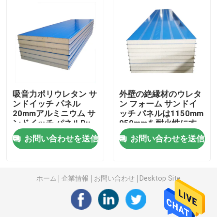
EPS サンドイッチ パネル
岩綿板
XPSのインシュレーション・ボード
吸音力ポリウレタン サ
外壁の絶縁材のウレタ
ンドイッチ パネル
ン フォーム サンドイ
20mmアルミニウム サ
ッチ パネルは1150mm
防水膜
ンドイッチ パネルPu
950mmを耐火性にす
る
お問い合わせを送信
お問い合わせを送信
ゴム製泡のインシュレーション・ボード
ゴム製泡の絶縁材の管
ホーム
企業情報
お問い合わせ
Desktop Site
岩綿の管