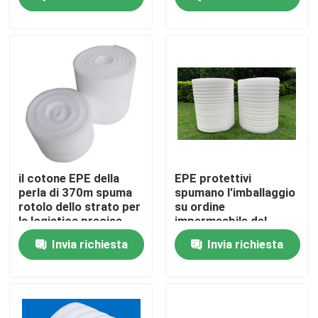
schiuma del cotone
della perla di 1.2m
Prodotti
Video
Materiali di isolamento termico
La lana di vetro dell'isolamento termico
il cotone EPE della
EPE protettivi
perla di 370m spuma
spumano l'imballaggio
rotolo dello strato per
su ordine
Pannello in lana di vetro
la logistica precisa
impermeabile del
rotolo
Invia richiesta
Invia richiesta
Pannello sandwich in lana di roccia
Pannello sandwich in poliuretano