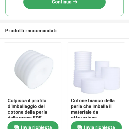
Continua
Prodotti raccomandati
Casa
Colpisca il profilo
Cotone bianco della
d'imballaggio del
perla che imballa il
Chi siamo
cotone della perla
materiale da
della prova EPE
otturazione
spumano strato 2mm
antistatico della
Invia richiesta
Invia richiesta
Contatti