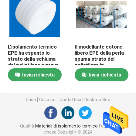
Pannello sandwich in EPS
Bordo della lana di roccia
L'isolamento termico
Il modellante cotone
EPE ha espanto lo
libero EPE della perla
Pannello isolante di XPS
strato della schiuma
spuma strato del
del polietilene a prova
polietilene in
d'umidità
espansione 5mm del
Membrana impermeabilizzante
Invia richiesta
Invia richiesta
rotolo
Pannello isolante di gomma della schiuma
Casa
Circa noi
Contattaci
Desktop Site
Tubo di gomma dell'isolamento della schiuma
Qualità
Materiali di isolamento termico
Fabbrica
Metropolitana della lana di roccia
cinese.Copyright © 2024