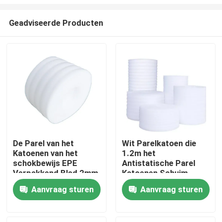
Geadviseerde Producten
De Parel van het
Wit Parelkatoen die
Katoenen van het
1.2m het
Thuis
schokbewijs EPE
Antistatische Parel
Verpakkend Blad 2mm
Katoenen Schuim
Profielschuim
Vullen verpakken
Over ons
Aanvraag sturen
Aanvraag sturen
Contacten