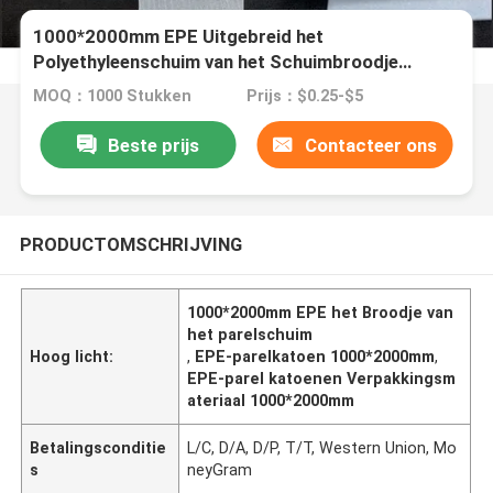
1000*2000mm EPE Uitgebreid het
Polyethyleenschuim van het Schuimbroodje
Verpakkingsmateriaal
MOQ：1000 Stukken
Prijs：$0.25-$5
Beste prijs
Contacteer ons
PRODUCTOMSCHRIJVING
1000*2000mm EPE het Broodje van
het parelschuim
Hoog licht:
,
EPE-parelkatoen 1000*2000mm
,
EPE-parel katoenen Verpakkingsm
ateriaal 1000*2000mm
Betalingsconditie
L/C, D/A, D/P, T/T, Western Union, Mo
s
neyGram