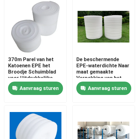
Producten
Video's
De Materialen van de hitteisolatie
370m Parel van het
De beschermende
Katoenen EPE het
EPE-waterdichte Naar
Broodje Schuimblad
maat gemaakte
De Glaswol van de hitteisolatie
voor Uitdrukkelijke
Verpakking van het
Logistiek
Schuimbroodje
Aanvraag sturen
Aanvraag sturen
Glaswol bord
Sandwichpaneel van steenwol
Sandwichpaneel van polyurethaan