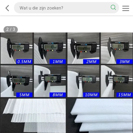
2
/
3