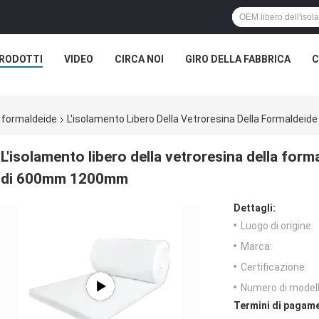
RODOTTI
VIDEO
CIRCA NOI
GIRO DELLA FABBRICA
C
a formaldeide
L'isolamento Libero Della Vetroresina Della Formaldei
L'isolamento libero della vetroresina della forma
di 600mm 1200mm
Dettagli:
Luogo di origine:
Marca:
Certificazione:
Numero di modell
Termini di pagame