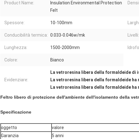
Product Name:
Insulation Environmental Protection
Densi
Felt
Spessore:
10-100mm
Largh
Conducibilità termica:
0.033-0.046w/mk
Livelli:
Lunghezza:
1500-2000mm
Idrof
Colore:
Bianco
La vetroresina libera della formaldeide di
Evidenziare:
La vetroresina libera della formaldeide ha
La vetroresina libera della formaldeide h
Feltro libero di protezione dell'ambiente dell'isolamento della ve
Specificazione
oggetto
valore
Garanzia
5 anni