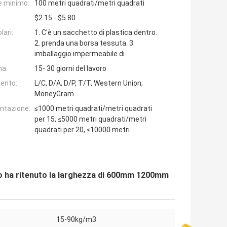
e minimo:
100 metri quadrati/metri quadrati
$2.15 - $5.80
lari:
1. C'è un sacchetto di plastica dentro.
2. prenda una borsa tessuta. 3.
imballaggio impermeabile di
na:
15- 30 giorni del lavoro
ento:
L/C, D/A, D/P, T/T, Western Union,
MoneyGram
entazione:
≤1000 metri quadrati/metri quadrati
per 15, ≤5000 metri quadrati/metri
quadrati per 20, ≤10000 metri
iso ha ritenuto la larghezza di 600mm 1200mm
15-90kg/m3