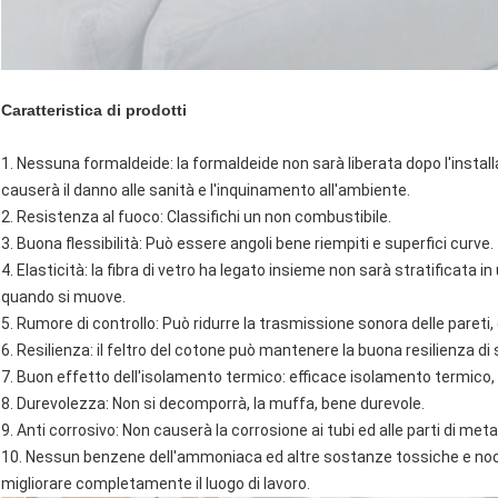
Caratteristica di prodotti
1. Nessuna formaldeide: la formaldeide non sarà liberata dopo l'installa
causerà il danno alle sanità e l'inquinamento all'ambiente.
2. Resistenza al fuoco: Classifichi un non combustibile.
3. Buona flessibilità: Può essere angoli bene riempiti e superfici curve.
4. Elasticità: la fibra di vetro ha legato insieme non sarà stratificata i
quando si muove.
5. Rumore di controllo: Può ridurre la trasmissione sonora delle pareti, 
6. Resilienza: il feltro del cotone può mantenere la buona resilienza d
7. Buon effetto dell'isolamento termico: efficace isolamento termico,
8. Durevolezza: Non si decomporrà, la muffa, bene durevole.
9. Anti corrosivo: Non causerà la corrosione ai tubi ed alle parti di metal
10. Nessun benzene dell'ammoniaca ed altre sostanze tossiche e nocive
migliorare completamente il luogo di lavoro.