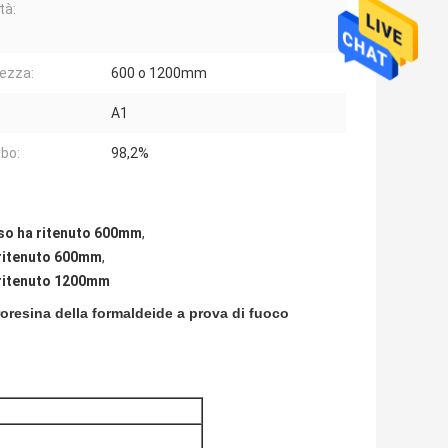
tà:
ezza:
600 o 1200mm
A1
obo:
98,2%
 iso ha ritenuto 600mm
,
 ritenuto 600mm
,
a ritenuto 1200mm
troresina della formaldeide a prova di fuoco