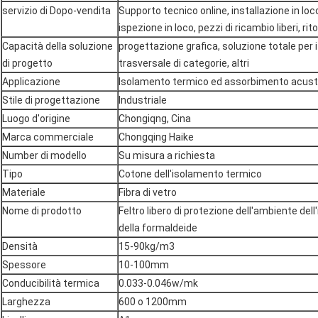
servizio di Dopo-vendita
Supporto tecnico online, installazione in lo
ispezione in loco, pezzi di ricambio liberi, ri
Capacità della soluzione
progettazione grafica, soluzione totale per 
di progetto
trasversale di categorie, altri
Applicazione
Isolamento termico ed assorbimento acust
Stile di progettazione
Industriale
Luogo d'origine
Chongiqng, Cina
Marca commerciale
Chongqing Haike
Number di modello
Su misura a richiesta
Tipo
Cotone dell'isolamento termico
Materiale
Fibra di vetro
Nome di prodotto
Feltro libero di protezione dell'ambiente del
della formaldeide
Densità
15-90kg/m3
Spessore
10-100mm
Conducibilità termica
0.033-0.046w/mk
Larghezza
600 o 1200mm