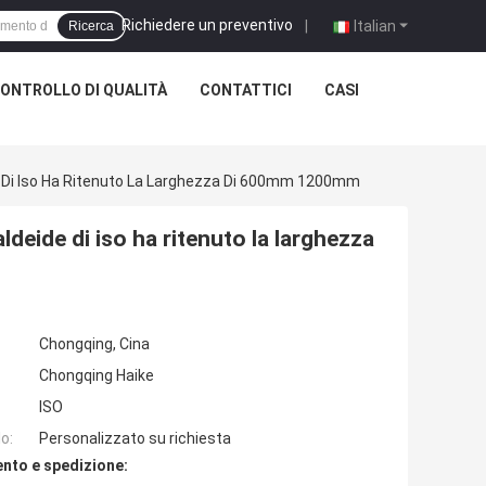
Richiedere un preventivo
|
Italian
Ricerca
ONTROLLO DI QUALITÀ
CONTATTICI
CASI
de Di Iso Ha Ritenuto La Larghezza Di 600mm 1200mm
ldeide di iso ha ritenuto la larghezza
Chongqing, Cina
Chongqing Haike
ISO
o:
Personalizzato su richiesta
nto e spedizione: