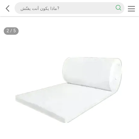
2
/
5