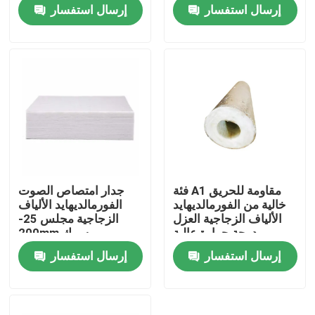
المركزي OEM
إرسال استفسار
إرسال استفسار
المنتجات
أشرطة فيديو
مواد العزل الحراري
صوف الزجاج العازل للحرارة
فئة A1 مقاومة للحريق
جدار امتصاص الصوت
خالية من الفورمالديهايد
الفورمالديهايد الألياف
لوح الصوف الزجاجي
الألياف الزجاجية العزل
الزجاجية مجلس 25-
درجة حرارة عالية
200mm سمك
إرسال استفسار
إرسال استفسار
لوحة ساندويتش الصوف الصخري
لوحة ساندويتش البولي يوريثين