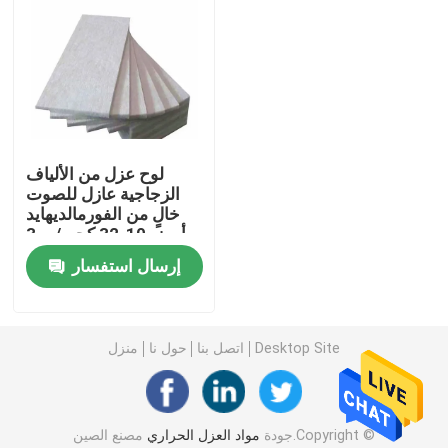
لوحة ساندويتش EPS
لوح الصوف الصخري
لوح عزل من الألياف
مجلس العزل XPS
الزجاجية عازل للصوت
خالٍ من الفورمالديهايد
أبيض 10-32 كجم / م 3
غشاء العزل المائي
إرسال استفسار
لوح العزل المطاطي الرغوي
Desktop Site
اتصل بنا
حول نا
منزل
أنبوب عزل رغوة المطاط
أنبوب الصوف الصخري
جودة
مواد العزل الحراري
مصنع الصين.Copyright ©