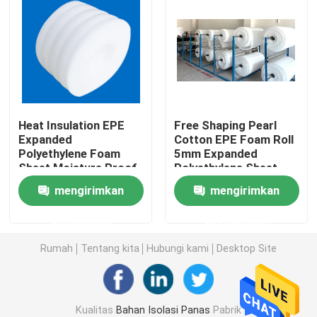
panel sandwich EPS
Papan wol batu
Heat Insulation EPE
Free Shaping Pearl
Papan Isolasi XPS
Expanded
Cotton EPE Foam Roll
Polyethylene Foam
5mm Expanded
Sheet Moisture Proof
Polyethylene Sheet
Membran kedap air
mengirimkan
mengirimkan
Papan Isolasi Busa Karet
permintaan
permintaan
Rumah
Tentang kita
Hubungi kami
Desktop Site
Pipa insulasi busa karet
Tabung Wol Batu
Kualitas
Bahan Isolasi Panas
Pabrik