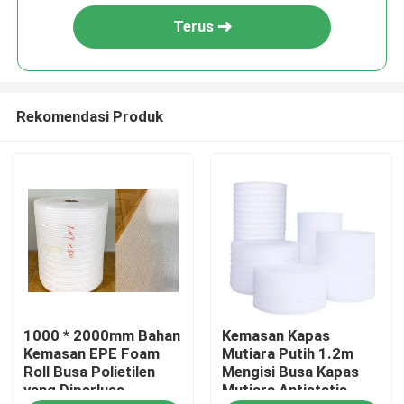
Terus
Rekomendasi Produk
Rumah
1000 * 2000mm Bahan
Kemasan Kapas
Tentang kita
Kemasan EPE Foam
Mutiara Putih 1.2m
Roll Busa Polietilen
Mengisi Busa Kapas
yang Diperluas
Mutiara Antistatis
Kontak