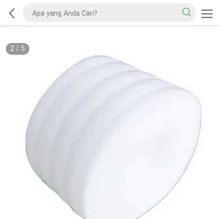
2
/
5