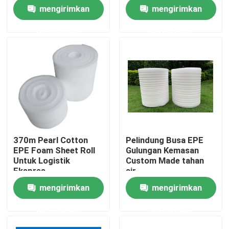
mengirimkan
mengirimkan
Produk
permintaan
permintaan
Video
Bahan Isolasi Panas
Wol Kaca Isolasi Panas
370m Pearl Cotton
Pelindung Busa EPE
EPE Foam Sheet Roll
Gulungan Kemasan
Papan wol kaca
Untuk Logistik
Custom Made tahan
Ekspres
air
mengirimkan
mengirimkan
Panel Sandwich Wol Batu
permintaan
permintaan
Panel sandwich poliuretan