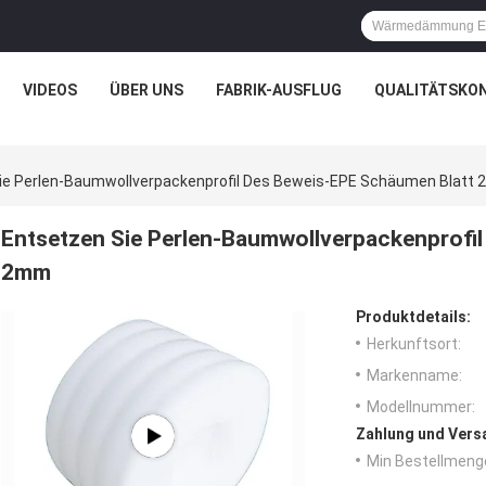
VIDEOS
ÜBER UNS
FABRIK-AUSFLUG
QUALITÄTSKO
ie Perlen-Baumwollverpackenprofil Des Beweis-EPE Schäumen Blatt
Entsetzen Sie Perlen-Baumwollverpackenprofi
2mm
Produktdetails:
Herkunftsort:
Markenname:
Modellnummer:
Zahlung und Vers
Min Bestellmeng