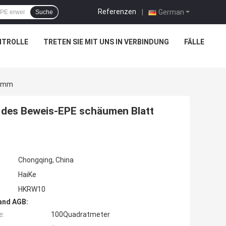
Referenzen
|
German
Suche
NTROLLE
TRETEN SIE MIT UNS IN VERBINDUNG
FÄLLE
 2mm
l des Beweis-EPE schäumen Blatt
Chongqing, China
HaiKe
HKRW10
and AGB:
e:
100Quadratmeter