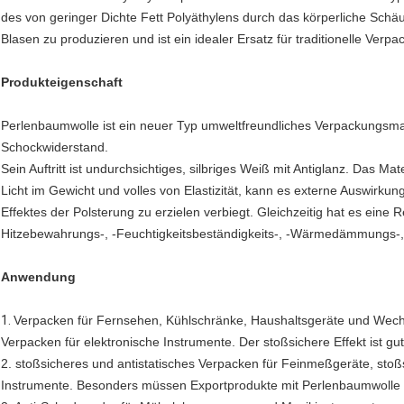
des von geringer Dichte Fett Polyäthylens durch das körperliche Sch
Blasen zu produzieren und ist ein idealer Ersatz für traditionelle Verp
Produkteigenschaft
Perlenbaumwolle ist ein neuer Typ umweltfreundliches Verpackungsma
Schockwiderstand.
Sein Auftritt ist undurchsichtiges, silbriges Weiß mit Antiglanz. Das M
Licht im Gewicht und volles von Elastizität, kann es externe Auswirku
Effektes der Polsterung zu erzielen verbiegt. Gleichzeitig hat es ein
Hitzebewahrungs-, -Feuchtigkeitsbeständigkeits-, -Wärmedämmungs-, -a
Anwendung
1.
Verpacken für Fernsehen, Kühlschränke, Haushaltsgeräte und Wechs
Verpacken für elektronische Instrumente. Der stoßsichere Effekt ist gu
2. stoßsicheres und antistatisches Verpacken für Feinmeßgeräte, stoß
Instrumente. Besonders müssen Exportprodukte mit Perlenbaumwolle 