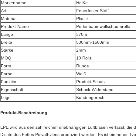
Markenname
HaiKe
Art
Feuerfester Stoff
Material
Plastik
Produkt-Name
Perlenbaumwollschaumrolle
Länge
370m
Breite
500mm-1500mm
Stärke
2mm
MOQ
10 Rolls
Form
Runde
Farbe
Weiß
Funktion
Produkt-Schutz
Eigenschaft
Schock-Widerstand
Logo
Kundengerecht
Produkt-Beschreibung
EPE wird aus den zahlreichen unabhängigen Luftblasen verfasst, die 
Dichte des Fettes Polyäthylens produziert werden. Es ist ein neuer T