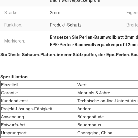
Baumwollverpackenprofil
Stärke:
2mm
Eigen
Funktion:
Produkt-Schutz
Breite
Entsetzen Sie Perlen-Baumwollblatt 2mm 
Markieren:
EPE-Perlen-Baumwollverpackenprofil 2mm
Stoßfeste Schaum-Platten-innerer Stützpuffer, der Epe-Perlen-Bau
Spezifikation
Einzelteil
Wert
Garantie
Mehr als 5 Jahre
Kundendienst
Technische on-line-Unterstütz
Projekt-Lösungs-Fähigkeit
Andere
Anwendung
Bürogebäude
Entwurfs-Art
Bauernhaus
Ursprungsort
Chongqing, China