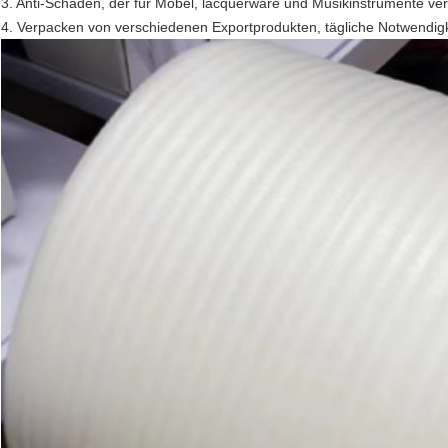
3. Anti-Schaden, der für Möbel, lacquerware und Musikinstrumente ver
4. Verpacken von verschiedenen Exportprodukten, tägliche Notwendig