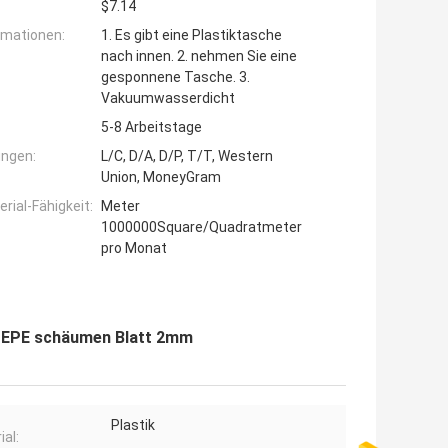
$7.14
rmationen:
1. Es gibt eine Plastiktasche
nach innen. 2. nehmen Sie eine
gesponnene Tasche. 3.
Vakuumwasserdicht
5-8 Arbeitstage
ngen:
L/C, D/A, D/P, T/T, Western
Union, MoneyGram
ial-Fähigkeit:
Meter
1000000Square/Quadratmeter
pro Monat
s-EPE schäumen Blatt 2mm
Plastik
ial: