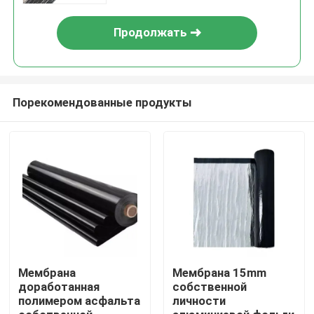
Продолжать
Порекомендованные продукты
Дома
О Компании
Мембрана
Мембрана 15mm
доработанная
собственной
полимером асфальта
личности
Контакты