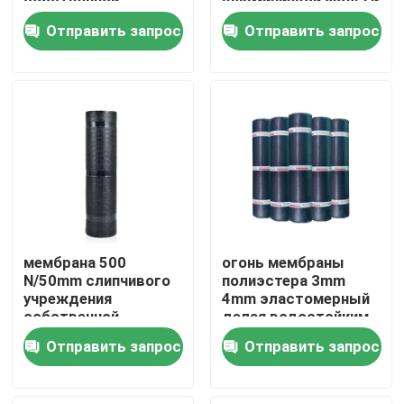
собственной
алюминиевой фольги
личности слипчивая
металла слипчивая
Отправить запрос
Отправить запрос
делая водостойким
делая водостойким
Продукция
500N/50mm
Видео
Материалы изоляции жары
Стеклянная вата изоляции жары
мембрана 500
огонь мембраны
Плита из стекловаты
N/50mm слипчивого
полиэстера 3mm
учреждения
4mm эластомерный
собственной
делая водостойким
личности 1000mm
испек
Сэндвич-панели из минеральной ваты
Отправить запрос
Отправить запрос
делая водостойким
Полиуретановая сэндвич-панель