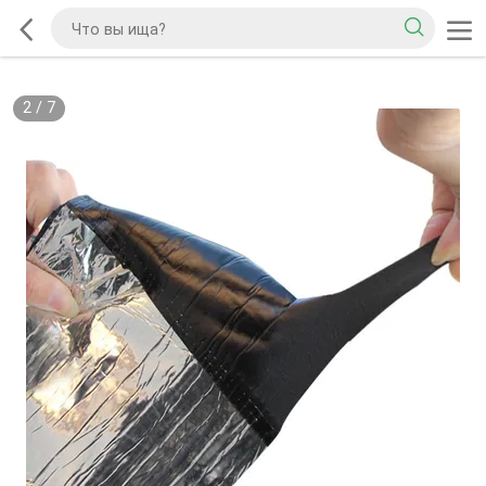
2
/
7