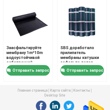
Сэндвич-панель EPS
Доска шерстей утеса
Доска изоляции XPS
Заасфальтируйте
SBS доработало
мембрану 1m*10m
прилипатель
водоустойчивой
мембраны катушки
Гидроизоляционная мембрана
собственной
асфальта делая
личности изоляции
водостойким для
Отправить запрос
Отправить запрос
жары крыши клея
офисного здания
Резиновая доска изоляции пены
слипчивую
Резиновая труба изоляции пены
Главная страница
Карта сайта
Контакты
Desktop Site
Трубка шерстей утеса