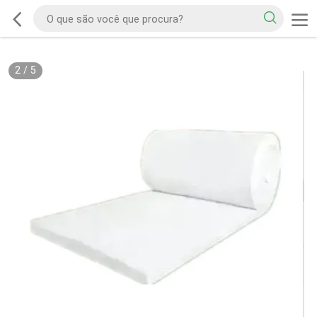
2
/
5