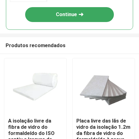
Continue
Produtos recomendados
Casa
Quem Somos
A isolação livre da
Placa livre das lãs de
fibra de vidro do
vidro da isolação 1.2m
formaldeído do ISO
da fibra de vidro do
Contatos