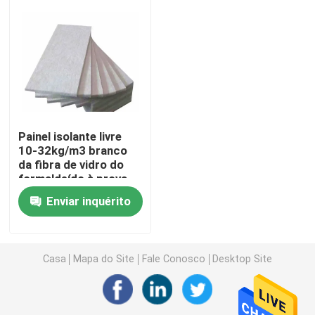
painel sanduíche EPS
Placa de lãs de rocha
Painel isolante de XPS
Painel isolante livre
10-32kg/m3 branco
da fibra de vidro do
Membrana Impermeabilizante
formaldeído à prova
de som
Enviar inquérito
Painel isolante de borracha da espuma
Tubulação de borracha da isolação da espuma
Casa
Mapa do Site
Fale Conosco
Desktop Site
Tubo de lãs de rocha