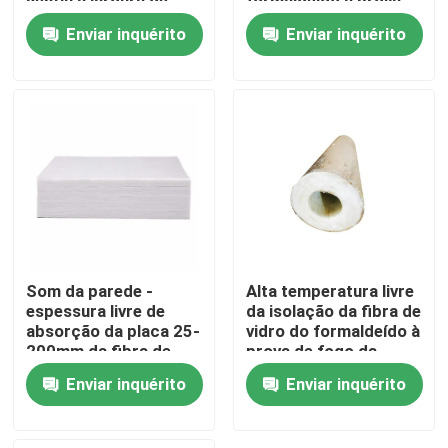
sentiu a largura de
formaldeído à prova
600mm 1200mm
de fogo
Enviar inquérito
Enviar inquérito
Produtos
Vídeos
Materiais de isolação térmica
Lãs de vidro da isolação térmica
Som da parede -
Alta temperatura livre
lã de vidro
espessura livre de
da isolação da fibra de
absorção da placa 25-
vidro do formaldeído à
200mm da fibra de
prova de fogo da
vidro do formaldeído
classe A1
Painel sanduíche de lã de rocha
Enviar inquérito
Enviar inquérito
Painel sanduíche de poliuretano