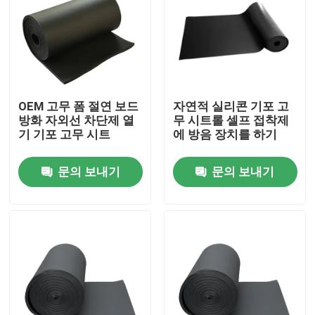
우리에 대하여
공장 여행
OEM 고무 폼 절연 보드
자연적 실리콘 기포 고
방화 자외선 차단제 열
무 시트롤 셀프 접착제
품질 관리
기 기포 고무 시트
에 방음 장치를 하기
문의 보내기
문의 보내기
연락주세요
경우
열차단 소재
열차단 유리 솜