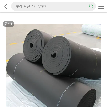
2
/
5