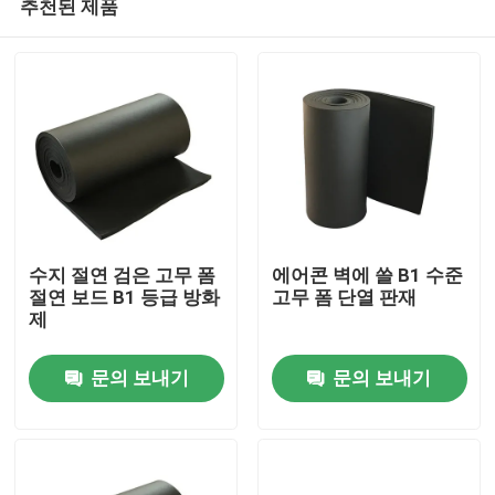
추천된 제품
수지 절연 검은 고무 폼
에어콘 벽에 쓸 B1 수준
절연 보드 B1 등급 방화
고무 폼 단열 판재
제
집
문의 보내기
문의 보내기
제품
화면