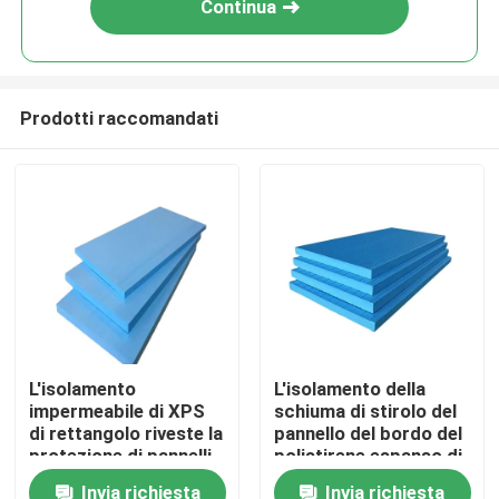
Continua
Prodotti raccomandati
Casa
L'isolamento
L'isolamento della
impermeabile di XPS
schiuma di stirolo del
Chi siamo
di rettangolo riveste la
pannello del bordo del
protezione di pannelli
polistirene espanso di
contro l'incendio della
polistirene estruso
Invia richiesta
Invia richiesta
Contatti