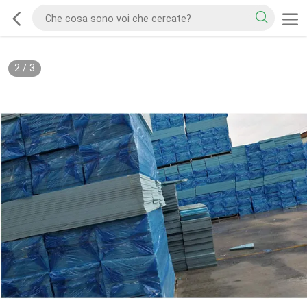
2
/
3