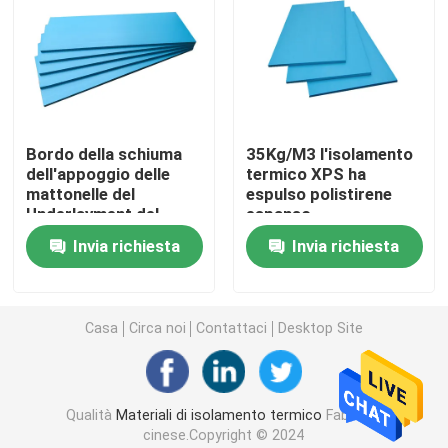
Pannello sandwich in EPS
Bordo della lana di roccia
Bordo della schiuma
35Kg/M3 l'isolamento
dell'appoggio delle
termico XPS ha
Pannello isolante di XPS
mattonelle del
espulso polistirene
Underlayment del
espanso
pavimento del pannello
dell'isolamento del
Membrana impermeabilizzante
Invia richiesta
Invia richiesta
isolante di XPS del
bordo
polistirolo
Pannello isolante di gomma della schiuma
Casa
Circa noi
Contattaci
Desktop Site
Tubo di gomma dell'isolamento della schiuma
Qualità
Materiali di isolamento termico
Fabbrica
Metropolitana della lana di roccia
cinese.Copyright © 2024