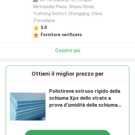
Metropolis Plaza, Shiyou Road,
Yuzhong District, Chongqing, China
,Porcellana
5.0
Fornitore verificato
Osservi più
Ottieni il miglior prezzo per
Polistirene estruso rigido della
schiuma Xps dello strato a
prova d'umidità della schiuma
dell'OEM