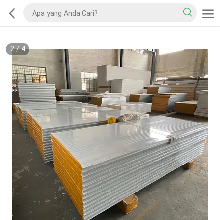
2
/
4