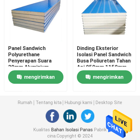
panel sandwich EPS
Papan wol batu
Panel Sandwich
Dinding Eksterior
Polyurethane
Isolasi Panel Sandwich
Papan Isolasi XPS
Penyerapan Suara
Busa Poliuretan Tahan
20mm Aluminium
Api 950mm 1150mm
Sandwich Panel Pu
Membran kedap air
mengirimkan
mengirimkan
permintaan
permintaan
Papan Isolasi Busa Karet
Rumah
Tentang kita
Hubungi kami
Desktop Site
Pipa insulasi busa karet
Kualitas
Bahan Isolasi Panas
Pabrik
Tabung Wol Batu
cina.Copyright © 2024