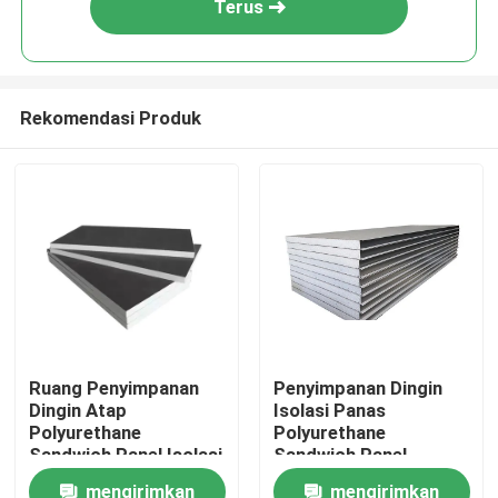
Terus
Rekomendasi Produk
Rumah
Ruang Penyimpanan
Penyimpanan Dingin
Dingin Atap
Isolasi Panas
Tentang kita
Polyurethane
Polyurethane
Sandwich Panel Isolasi
Sandwich Panel
Tidak Mudah Terbakar
Pengurangan
mengirimkan
mengirimkan
Kontak