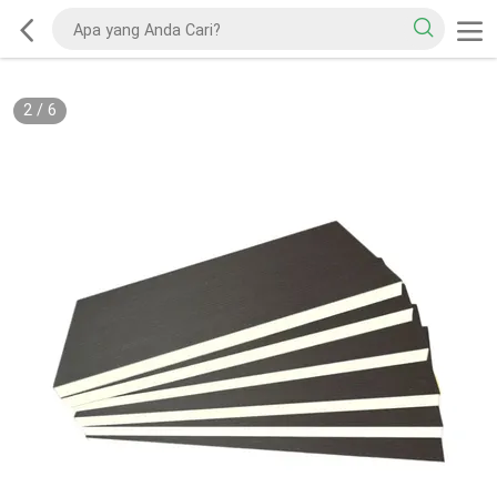
2
/
6