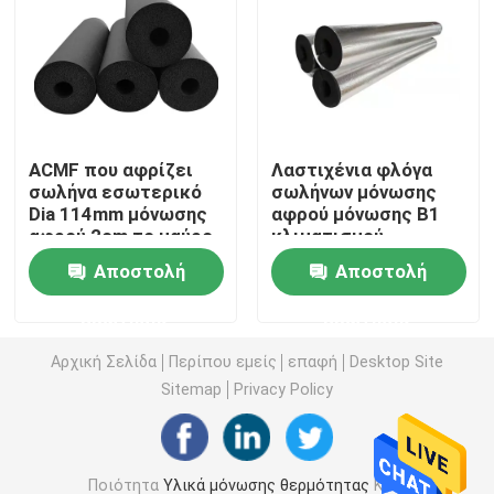
Πίνακας από υαλοβάμβακα
Πάνελ σάντουιτς από βράχο μαλλί
ACMF που αφρίζει
Λαστιχένια φλόγα
σωλήνα εσωτερικό
σωλήνων μόνωσης
Πάνελ σάντουιτς πολυουρεθάνης
Dia 114mm μόνωσης
αφρού μόνωσης B1
αφρού 2cm το μαύρο
κλιματισμού -
λαστιχένιο
καθυστερών
Πάνελ σάντουιτς EPS
Αποστολή
Αποστολή
ερώτησης
ερώτησης
Πίνακας μαλλιού βράχου
Αρχική Σελίδα
Περίπου εμείς
επαφή
Desktop Site
Sitemap
Privacy Policy
Πίνακας μόνωσης XPS
Αδιαβροχοποιητική μεμβράνη
Ποιότητα
Υλικά μόνωσης θερμότητας
Κίνα