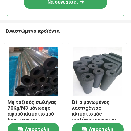
Να συνεχίσει
Συνιστώμενα προϊόντα
Σπίτι
Μη τοξικός σωλήνας
B1 ο μονωμένος
70Kg/M3 μόνωσης
λαστιχένιος
Προϊόντα
αφρού κλιματισμού
κλιματισμός
λαστιχένιος
σωλήνων μόνωσης
αφρού διοχετεύει με
Αποστολή
Αποστολή
Βίντεο