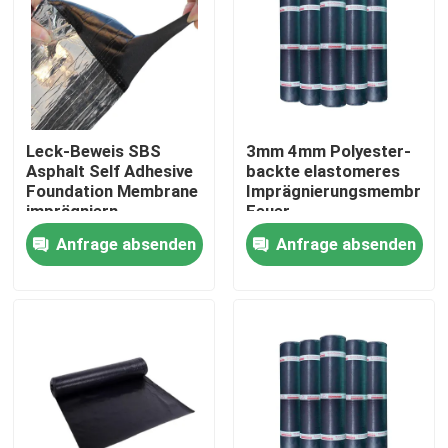
Produkte
Videos
Leck-Beweis SBS
3mm 4mm Polyester-
Asphalt Self Adhesive
backte elastomeres
Wärmedämmungs-Materialien
Foundation Membrane
Imprägnierungsmembran-
imprägniern
Feuer
Anfrage absenden
Anfrage absenden
Wärmedämmungs-Glaswolle
Platte aus Glaswolle
Sandwichplatte aus Steinwolle
Polyurethan-Sandwichplatte