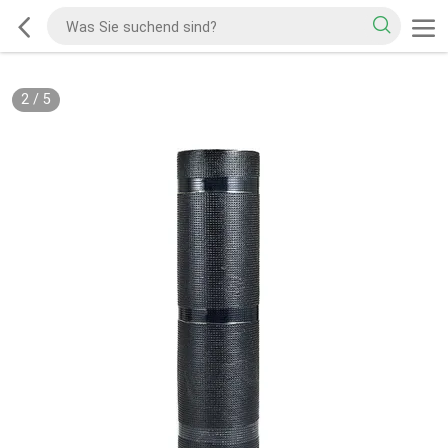
2
/
5