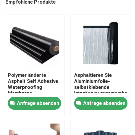
Empfohlene Produkte
Polymer änderte
Asphaltieren Sie
Asphalt Self Adhesive
Aluminiumfolie-
Waterproofing
selbstklebende
Membrane
Imprägnierungsmembran
Nach Hause
500N/50mm
15mm
Anfrage absenden
Anfrage absenden
Über uns
Kontakte