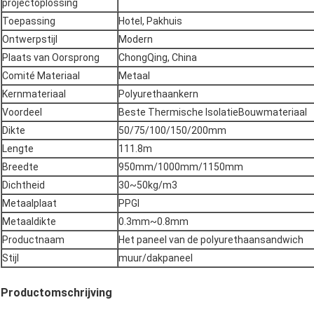
projectoplossing
Toepassing
Hotel, Pakhuis
Ontwerpstijl
Modern
Plaats van Oorsprong
ChongQing, China
Comité Materiaal
Metaal
Kernmateriaal
Polyurethaankern
Voordeel
Beste Thermische IsolatieBouwmateriaal
Dikte
50/75/100/150/200mm
Lengte
111.8m
Breedte
950mm/1000mm/1150mm
Dichtheid
30~50kg/m3
Metaalplaat
PPGI
Metaaldikte
0.3mm~0.8mm
Productnaam
Het paneel van de polyurethaansandwich
Stijl
muur/dakpaneel
Productomschrijving