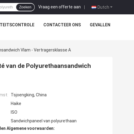
Vraag een offerte aan
|
Dutch
Zoeken
ITEITSCONTROLE
CONTACTEER ONS
GEVALLEN
nsandwich Vlam - Vertragersklasse A
té van de Polyurethaansandwich
mst:
Tsjoengking, China
Haike
ISO
Sandwichpaneel van polyurethaan
den Algemene voorwaarden: