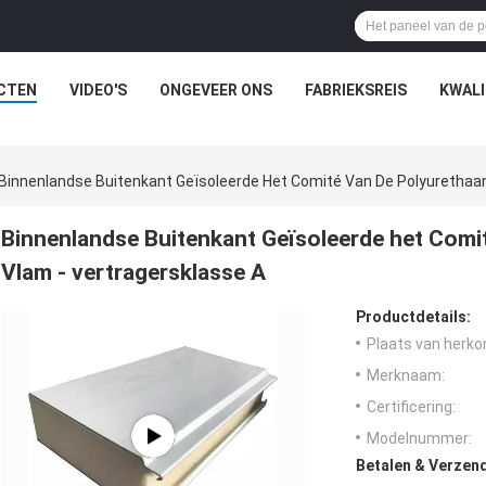
CTEN
VIDEO'S
ONGEVEER ONS
FABRIEKSREIS
KWAL
Binnenlandse Buitenkant Geïsoleerde Het Comité Van De Polyurethaa
Binnenlandse Buitenkant Geïsoleerde het Comi
Vlam - vertragersklasse A
Productdetails:
Plaats van herko
Merknaam:
Certificering:
Modelnummer:
Betalen & Verzen