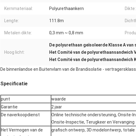
Kernmateriaal:
Polyurethaankern
Dikte:
Lengte:
111.8m
Dicht
Metalen dikte:
0,3 mm ~ 0,8 mm
Prod
De polyurethaan geïsoleerde Klasse A van
Hoog licht:
Het Comité van de polyurethaansandwich V
Het Comité van de polyurethaansandwich K
De binnenlandse en Buitenvlam van de Brandisolatie - vertragerskla
Specificatie
punt
waarde
Garantie
2 jaar
De naverkoopdienst
Online technische ondersteuning, Onsite-Ins
Onsite-Inspectie, Terugkeer en Vervanging
Het Vermogen van de
grafisch ontwerp, 3D modelontwerp, totale 