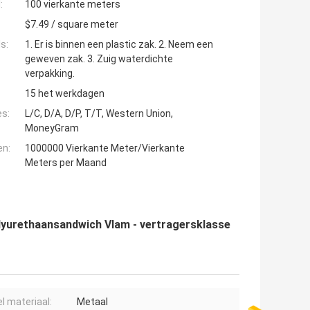
:
100 vierkante meters
$7.49 / square meter
s:
1. Er is binnen een plastic zak. 2. Neem een
geweven zak. 3. Zuig waterdichte
verpakking.
15 het werkdagen
es:
L/C, D/A, D/P, T/T, Western Union,
MoneyGram
en:
1000000 Vierkante Meter/Vierkante
Meters per Maand
lyurethaansandwich Vlam - vertragersklasse
l materiaal:
Metaal