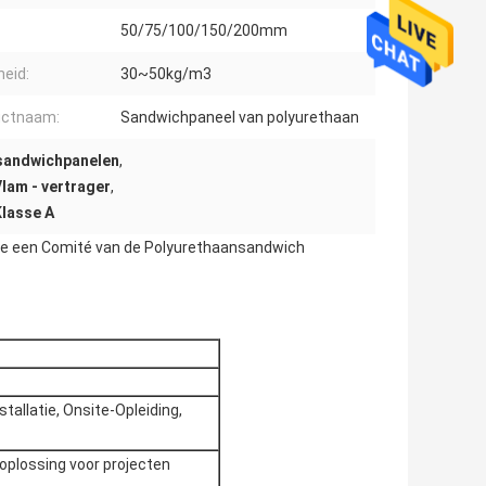
50/75/100/150/200mm
heid:
30~50kg/m3
uctnaam:
Sandwichpaneel van polyurethaan
 sandwichpanelen
,
lam - vertrager
,
lasse A
sse een Comité van de Polyurethaansandwich
tallatie, Onsite-Opleiding,
oplossing voor projecten