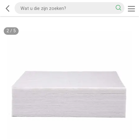
2
/
5