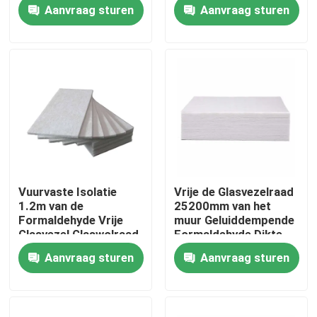
Breedte
Formaldehyde Vrije
Aanvraag sturen
Aanvraag sturen
Centrifugaal Gevoelde
Glaswol
Ongeveer ons
Fabrieksreis
Kwaliteitscontrole
Contacteer ons
Vuurvaste Isolatie
Vrije de Glasvezelraad
1.2m van de
25200mm van het
Gevallen
Formaldehyde Vrije
muur Geluiddempende
Glasvezel Glaswolraad
Formaldehyde Dikte
Aanvraag sturen
Aanvraag sturen
De Materialen van de hitteisolatie
De Glaswol van de hitteisolatie