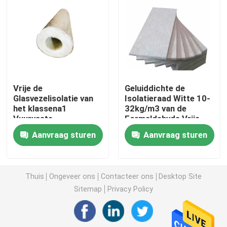
Glaswol bord
Sandwichpaneel van steenwol
Vrije de
Geluiddichte de
Sandwichpaneel van polyurethaan
Glasvezelisolatie van
Isolatieraad Witte 10-
het klassena1
32kg/m3 van de
Vuurvaste
Formaldehyde Vrije
EPS-sandwichpaneel
Formaldehyde Op
Glasvezel
Aanvraag sturen
Aanvraag sturen
hoge temperatuur
De raad van de rotswol
Thuis
Ongeveer ons
Contacteer ons
Desktop Site
XPS-Isolatieraad
Sitemap
Privacy Policy
Waterdichtingsmembraan