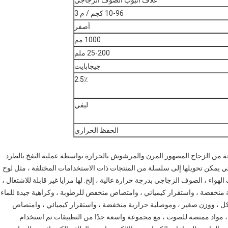
غلاف أنبوب الصوف الزجاجي
10-96 كجم / م 3
أصفر
1000 مم
25-200 ملم
جيجابايت
2.5٪
ليفي
الحفظ الحراري
ة من الزجاج المصهور المرن والمرشوش بالحرارة بواسطة عملية النفخ بالطرد
تي يمكن تحويلها إلى سلسلة من المنتجات ذات الاستخدامات المختلفة ، مثل لوح
الهواء ، الصوف الزجاجي بدرجة حرارة عالية ، إلخ. لها مزايا غير قابلة للاشتعال ،
 منخفضة ، واستقرار كيميائي ، وامتصاص منخفض للرطوبة ، وكراهية جيدة للماء
 للتآكل ، ووزن صغير ، وموصلية حرارية منخفضة ، واستقرار كيميائي ، وامتصاص
، مواد ممتصة للصوت ، مع مجموعة واسعة جدًا من التطبيقات.تم استخدام