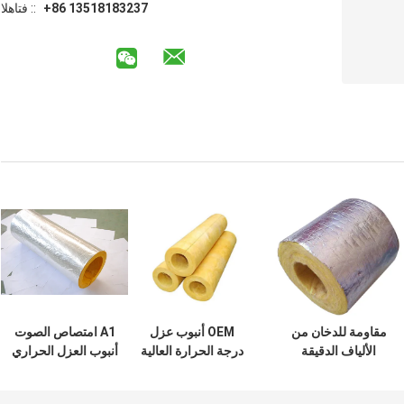
+86 13518183237
الهاتف ::
مقاومة للدخان من
OEM أنبوب عزل
A1 امتصاص الصوت
الألياف الدقيقة
درجة الحرارة العالية
أنبوب العزل الحراري
القشرة الزجاجية
التفاف الأنابيب
الألياف الزجاجية
أنبوب الصوف
الحرارية 48-64kg /
القشرة