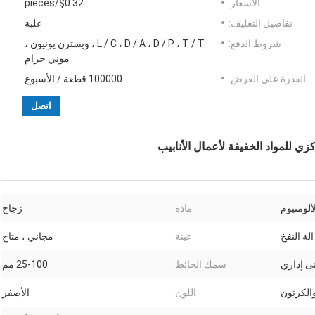
الأسعار:
$0.32/pieces
تفاصيل التغليف:
علبة
شروط الدفع:
L / C ، D / A ، D / P ، T / T ، ويسترن يونيون ،
موني جرام
القدرة على العرض:
100000 قطعة / الأسبوع
اتصل
 للمواد الخفيفة لأعمال الأنابيب
لومنيوم
مادة:
زجاج
الة النفخ
عينة:
مجاني ، متاح
ى إداري
سمك الحائط:
25-100 مم
الكرتون
اللون:
الأصفر