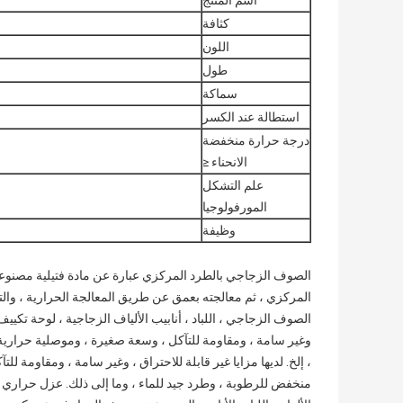
اسم المنتج
كثافة
اللون
طول
سماكة
استطالة عند الكسر
درجة حرارة منخفضة
الانحناء ≤
علم التشكل
المورفولوجيا
وظيفة
الصوف الزجاجي بالطرد المركزي عبارة عن مادة فتيلية مصنوع
المركزي ، ثم معالجته بعمق عن طريق المعالجة الحرارية ، وال
الصوف الزجاجي ، اللباد ، أنابيب الألياف الزجاجية ، لوحة تكييف 
وغير سامة ، ومقاومة للتآكل ، وسعة صغيرة ، وموصلية حرارية
، إلخ. لديها مزايا غير قابلة للاحتراق ، وغير سامة ، ومقاومة
منخفض للرطوبة ، وطرد جيد للماء ، وما إلى ذلك. عزل حراري 