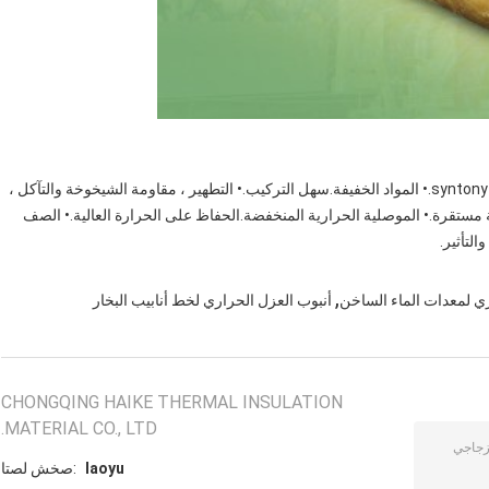
• امتصاص الصوت وتقليل الضوضاء.يمكن أن تمنع بشكل فعال syntony.• المواد الخفيفة.سهل التركيب.• التطهير ، مقاومة الشيخوخة والتآكل ، 
ضمان بيئة صحية.• انخفاض امتصاص الرطوبة.خصائص فيزيائية مستقرة.• الموصلية الحرارية المنخفضة.الحفاظ على الحرارة العالية.• الصف 
,
ري لمعدات الماء الساخن
أنبوب العزل الحراري لخط أنابيب البخار
CHONGQING HAIKE THERMAL INSULATION
MATERIAL CO., LTD.
laoyu
اتصل شخص: