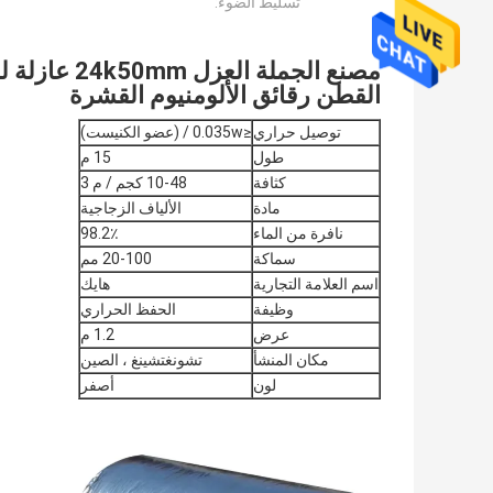
تسليط الضوء:
مصنع الجملة
القطن رقائق الألومنيوم القشرة
توصيل حراري
≤0.035w / (عضو الكنيست)
طول
15 م
كثافة
10-48 كجم / م 3
مادة
الألياف الزجاجية
نافرة من الماء
98.2٪
سماكة
20-100 مم
اسم العلامة التجارية
هايك
وظيفة
الحفظ الحراري
عرض
1.2 م
مكان المنشأ
تشونغتشينغ ، الصين
لون
أصفر