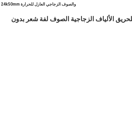
والصوف الزجاجي العازل للحرارة 24k50mm
 العزل 24k50mm عازلة للحريق الألياف الزجاجية الصوف لفة شعر بدون