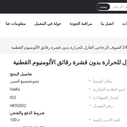
يبحث
ات
اتصل بنا
مراقبة الجودة
جولة في المعمل
معلومات عنا
تفاصيل المنتج:
مكان المنشأ:
تشونغتشينغ الصين
اسم العلامة التجارية:
HaiKe
إصدار الشهادات:
ISO
رقم الموديل:
HK95002
شروط الدفع والشحن:
الحد الأدنى لكمية:
100㎡