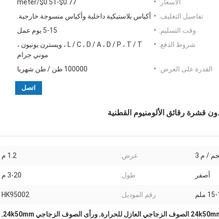
الأسعار:
$0.77-$0.51/meter
تفاصيل التغليف:
أكياس بلاستيكية داخلية وأكياس منسوجة خارجية.
وقت التسليم:
5-15 يوم عمل
شروط الدفع:
L / C ، D / A ، D / P ، T / T ، ويسترن يونيون ،
موني جرام
القدرة على العرض:
100000 طن / طن شهريا
اتصل
عرض:
1.2 م
أصفر
طول:
3-20 م
1 ملم
رقم الموديل:
HK95002
24k الصوف الزجاجي العازل للحرارة
,
ورأى الصوف الزجاجي 24k50mm
,